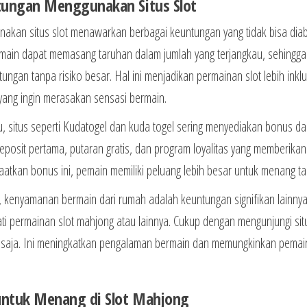
ungan Menggunakan Situs Slot
akan situs slot menawarkan berbagai keuntungan yang tidak bisa diab
pemain dapat memasang taruhan dalam jumlah yang terjangkau, sehing
ungan tanpa risiko besar. Hal ini menjadikan permainan slot lebih ink
yang ingin merasakan sensasi bermain.
tu, situs seperti Kudatogel dan kuda togel sering menyediakan bonus d
eposit pertama, putaran gratis, dan program loyalitas yang memberik
atkan bonus ini, pemain memiliki peluang lebih besar untuk menang t
, kenyamanan bermain dari rumah adalah keuntungan signifikan lainnya. 
i permainan slot mahjong atau lainnya. Cukup dengan mengunjungi situ
 saja. Ini meningkatkan pengalaman bermain dan memungkinkan pemai
untuk Menang di Slot Mahjong