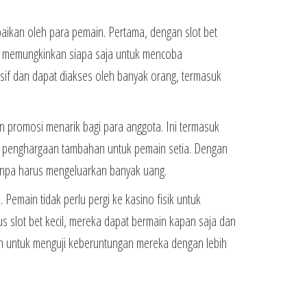
aikan oleh para pemain. Pertama, dengan slot bet
ga memungkinkan siapa saja untuk mencoba
lusif dan dapat diakses oleh banyak orang, termasuk
an promosi menarik bagi para anggota. Ini termasuk
an penghargaan tambahan untuk pemain setia. Dengan
anpa harus mengeluarkan banyak uang.
Pemain tidak perlu pergi ke kasino fisik untuk
s slot bet kecil, mereka dapat bermain kapan saja dan
n untuk menguji keberuntungan mereka dengan lebih