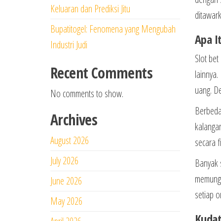
Keluaran dan Prediksi Jitu
ditawarka
Bupatitogel: Fenomena yang Mengubah
Apa It
Industri Judi
Slot bet
Recent Comments
lainnya.
uang. D
No comments to show.
Berbeda 
Archives
kalangan
August 2026
secara f
July 2026
Banyak s
memungk
June 2026
setiap o
May 2026
Kudat