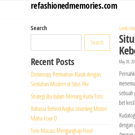
refashionedmemories.com
Skip
to
the
Search
GAME ONL
content
Sit
Search
Keb
Recent Posts
May 28, 2
Pernahka
Dominoqq: Permainan Klasik dengan
menemuka
Sentuhan Modern di Situs Pkv
sebuah 
Strategi Jitu dalam Menang Kuda Toto
bet keci
Rahasia Behind Angka: Unveiling Misteri
Kudatog
Maha Four D
dengan 
Toto Macau: Mengungkap Hasil
dengan s