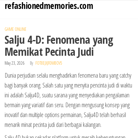
refashionedmemories.com
Skip
to
the
GAME ONLINE
content
Salju 4-D: Fenomena yang
Memikat Pecinta Judi
May 23, 2026
By
FOT8EJXJF0M8OV5
Dunia perjudian selalu menghadirkan fenomena baru yang catchy
bagi banyak orang. Salah satu yang menyita pencinta judi di waktu
ini adalah Salju4D, suatu sarana yang menyediakan pengalaman
bermain yang variatif dan seru. Dengan mengusung konsep yang
inovatif dan multiple options permainan, Salju4D telah berhasil
menarik minat pecinta judi dari berbagai kalangan.
Salju 4D bukan sekadar platform untuk meraih keberuntungan,