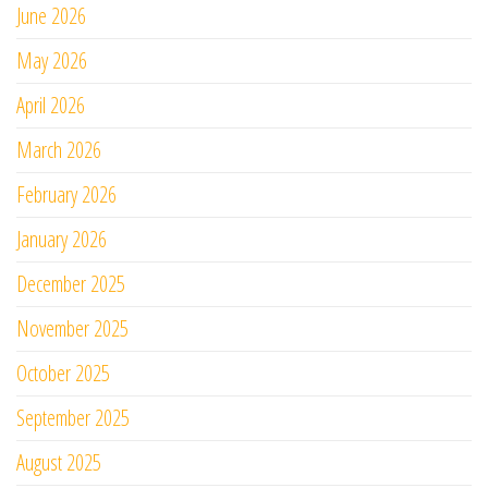
June 2026
May 2026
April 2026
March 2026
February 2026
January 2026
December 2025
November 2025
October 2025
September 2025
August 2025