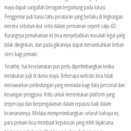
maya dapat sangatlah beragam tergantung pada lokasi.
Penggemar judi harus tahu peraturan yang berlaku di lingkungan
mereka sebelum ikut serta dalam permainan seperti salju 4D.
Kurangnya pemahaman ini bisa menyebabkan masalah legal yang
tidak diinginkan, dan pada gilirannya dapat menambahkan beban
stres bagi pemain.
Terakhir, hal keselamatan pun perlu dipertimbangkan ketika
melakukan judi di dunia maya. Beberapa website bisa tidak
menawarkan perlindungan yang memadai bagi data personal dan
keuangan pengguna. Kritis untuk menentukan platform yang
terpercaya dan berpengalaman dalam reputasi baik dalam
keamanannya. Melalui mempertimbangkan seluruh bahaya ini,
para pemain bisa membuat keputusan yang lebih bijaksana