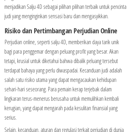
menjadikan Salju 4D sebagai pilihan pilihan terbaik untuk pencinta
judi yang menginginkan sensasi baru dan mengasyikkan.
Risiko dan Pertimbangan Perjudian Online
Perjudian online, seperti salju 4D, memberikan daya tarik unik
bagi para penggemar dengan peluang profit yang besar. Akan
tetapi, krusial untuk diketahui bahwa dibalik peluang tersebut
terdapat bahaya yang perlu diwaspadai. Kecanduan judi adalah
salah satu risiko utama yang dapat mengacaukan kehidupan
sehari-hari seseorang. Para pemain kerap terjebak dalam
lingkaran terus-menerus berusaha untuk memulihkan kembali
kerugian, yang dapat mengarah pada kesulitan finansial yang
serius.
Selain, kecanduan, aturan dan regulasi terkait perjudian di dunia