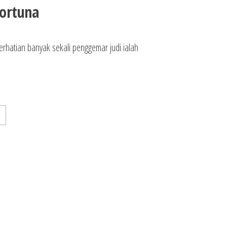
Fortuna
rhatian banyak sekali penggemar judi ialah
3