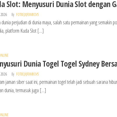
a Slot: Menyusuri Dunia Slot dengan G
, 2026
By
FOT8EJXJF0M8OV5
 dunia perjudian di dunia maya, salah satu permainan yang semakin pop
dia, platform Kuda Slot […]
ONLINE
yusuri Dunia Togel Togel Sydney Ber
, 2026
By
FOT8EJXJF0M8OV5
am jaman siber saat ini, permainan togel telah jadi sebuah sarana hibu
an dunia, termasuk juga […]
ONLINE