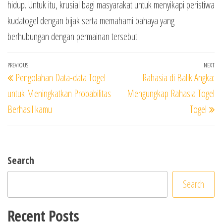
hidup. Untuk itu, krusial bagi masyarakat untuk menyikapi peristiwa
kudatogel dengan bijak serta memahami bahaya yang
berhubungan dengan permainan tersebut.
Post
Previous
PREVIOUS
NEXT
Ne
Pengolahan Data-data Togel
Rahasia di Balik Angka:
navigation
Post
Po
untuk Meningkatkan Probabilitas
Mengungkap Rahasia Togel
Berhasil kamu
Togel
Search
Search
Recent Posts