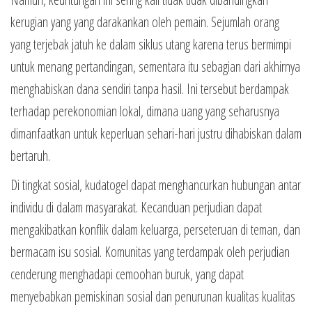
kerugian yang yang darakankan oleh pemain. Sejumlah orang
yang terjebak jatuh ke dalam siklus utang karena terus bermimpi
untuk menang pertandingan, sementara itu sebagian dari akhirnya
menghabiskan dana sendiri tanpa hasil. Ini tersebut berdampak
terhadap perekonomian lokal, dimana uang yang seharusnya
dimanfaatkan untuk keperluan sehari-hari justru dihabiskan dalam
bertaruh.
Di tingkat sosial, kudatogel dapat menghancurkan hubungan antar
individu di dalam masyarakat. Kecanduan perjudian dapat
mengakibatkan konflik dalam keluarga, perseteruan di teman, dan
bermacam isu sosial. Komunitas yang terdampak oleh perjudian
cenderung menghadapi cemoohan buruk, yang dapat
menyebabkan pemiskinan sosial dan penurunan kualitas kualitas