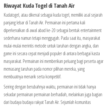
Riwayat Kuda Togel di Tanah Air
Kudatogel, atau dikenal sebagai kuda togel, memiliki asal sejarah
panjang lebar di Tanah Air. Permainan ini pertama kali
diperkenalkan di awal abad ke-20 sebagai bentuk entertainment
sederhana namun tetapi menggugah. Pada saat itu, masyarakat
mulai-mulai merintis metode untuk taruhan dengan angka, dan
game ini secara cepat menjadi populer di antara berbagai kasta
masyarakat. Permainan ini memberikan peluang bagi peserta agar
memasang taruhan pada nomor pilihan mereka, yang
membuatnya menarik serta kompetitif.
Seiring dengan berubahnya waktu, permainan ini tidak hanya
sekadar permainan permainan berhadiah, melainkan juga bagian
dari budaya budaya rakyat Tanah Air. Sejumlah komunitas