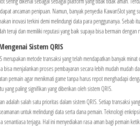
ot sering dikenal sebagai sebagai platform yang tidak tidak aman. T
erdapat ancaman penipuan. Namun, banyak penyedia KawanSlot yang 
kan inovasi terkini demi melindungi data para penggunanya. Sebab itu,
ah teruji dan memiliki reputasi yang baik supaya bisa bermain dengan 
Mengenai Sistem QRIS
IS merupakan metode transaksi yang telah mendapatkan banyak minat 
a bisa menjalankan proses pembayaran secara lebih mudah mudah dan c
tan pemain agar menikmati game tanpa harus repot menghadapi dengan 
tu yang paling signifikan yang diberikan oleh sistem QRIS.
 adalah salah satu prioritas dalam sistem QRIS. Setiap transaksi ya
keamanan untuk melindungi data serta dana pemain. Teknologi enkrips
 senantiasa terjaga. Hal ini menyediakan rasa aman bagi pemain keti