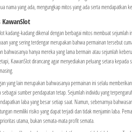
dua nama yang ada, mengungkap mitos yang ada serta mendapatkan ke
 KawanSlot
ot kadang-kadang dikenal dengan berbagai mitos membuat sejumlah ind
aan yang sering terdengar merupakan bahwa permainan tersebut cuma be
an bahwasanya hanya mereka yang lama bermain atau sejumlah keberu
Tetapi, KawanSlot dirancang agar menyediakan peluang setara kepada
masing.
an yang lain merupakan bahwasanya permainan ini selalu memberikan
an sebagai sumber pendapatan tetap. Sejumlah individu yang terpenga
ndapatkan laba yang besar setiap saat. Namun, sebenarnya bahwasan
ungan memiliki risiko yang dapat terjadi dan tidak menjamin laba. Pe
prioritas utama, bukan semata-mata profit semata.