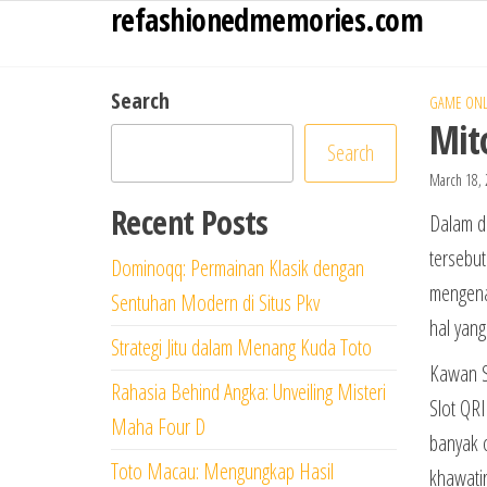
refashionedmemories.com
Skip
to
the
Search
GAME ONL
content
Mit
Search
March 18,
Recent Posts
Dalam du
tersebut
Dominoqq: Permainan Klasik dengan
mengenai
Sentuhan Modern di Situs Pkv
hal yang
Strategi Jitu dalam Menang Kuda Toto
Kawan Sl
Rahasia Behind Angka: Unveiling Misteri
Slot QR
Maha Four D
banyak o
Toto Macau: Mengungkap Hasil
khawatir