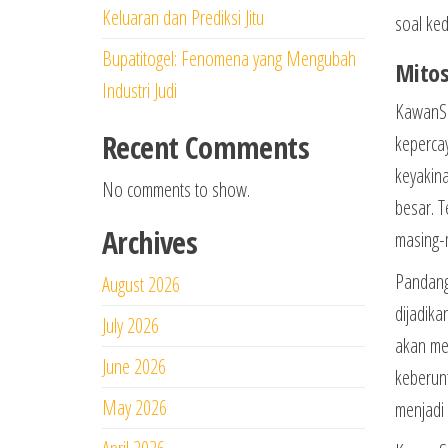
Keluaran dan Prediksi Jitu
soal ke
Bupatitogel: Fenomena yang Mengubah
Mitos
Industri Judi
KawanSl
Recent Comments
kepercay
keyakin
No comments to show.
besar. 
Archives
masing-
Pandang
August 2026
dijadik
July 2026
akan me
June 2026
keberunt
May 2026
menjadi 