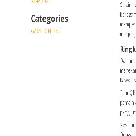
May 2025
Selain 
beragam
Categories
memperk
GAME ONLINE
menjelaj
Ringk
Dalam a
menekan
kawan s
Fitur QR
pemain 
penggun
Keselur
Dengan 