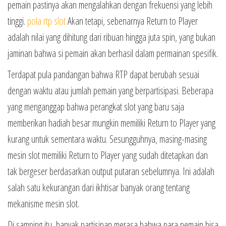
pemain pastinya akan mengalahkan dengan frekuensi yang lebih
tinggi.
pola rtp slot
Akan tetapi, sebenarnya Return to Player
adalah nilai yang dihitung dari ribuan hingga juta spin, yang bukan
jaminan bahwa si pemain akan berhasil dalam permainan spesifik.
Terdapat pula pandangan bahwa RTP dapat berubah sesuai
dengan waktu atau jumlah pemain yang berpartisipasi. Beberapa
yang menganggap bahwa perangkat slot yang baru saja
memberikan hadiah besar mungkin memiliki Return to Player yang
kurang untuk sementara waktu. Sesungguhnya, masing-masing
mesin slot memiliki Return to Player yang sudah ditetapkan dan
tak bergeser berdasarkan output putaran sebelumnya. Ini adalah
salah satu kekurangan dari ikhtisar banyak orang tentang
mekanisme mesin slot.
Di samping itu, banyak partisipan merasa bahwa para pemain bisa