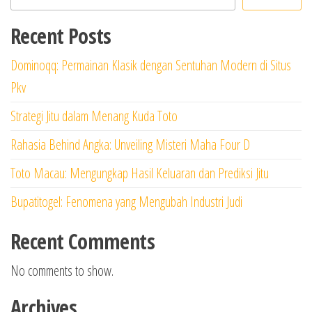
Recent Posts
Dominoqq: Permainan Klasik dengan Sentuhan Modern di Situs
Pkv
Strategi Jitu dalam Menang Kuda Toto
Rahasia Behind Angka: Unveiling Misteri Maha Four D
Toto Macau: Mengungkap Hasil Keluaran dan Prediksi Jitu
Bupatitogel: Fenomena yang Mengubah Industri Judi
Recent Comments
No comments to show.
Archives