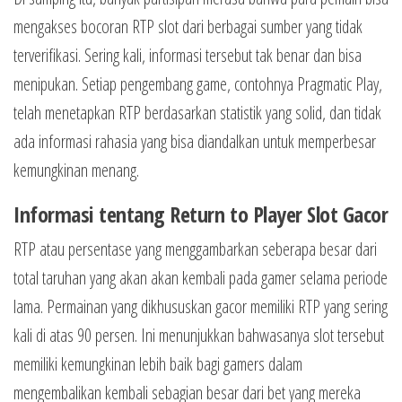
mengakses bocoran RTP slot dari berbagai sumber yang tidak
terverifikasi. Sering kali, informasi tersebut tak benar dan bisa
menipukan. Setiap pengembang game, contohnya Pragmatic Play,
telah menetapkan RTP berdasarkan statistik yang solid, dan tidak
ada informasi rahasia yang bisa diandalkan untuk memperbesar
kemungkinan menang.
Informasi tentang Return to Player Slot Gacor
RTP atau persentase yang menggambarkan seberapa besar dari
total taruhan yang akan akan kembali pada gamer selama periode
lama. Permainan yang dikhususkan gacor memiliki RTP yang sering
kali di atas 90 persen. Ini menunjukkan bahwasanya slot tersebut
memiliki kemungkinan lebih baik bagi gamers dalam
mengembalikan kembali sebagian besar dari bet yang mereka