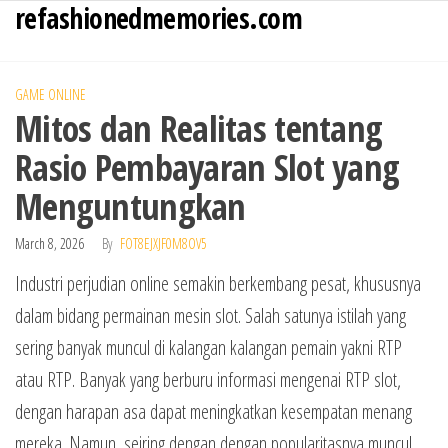
refashionedmemories.com
Skip
to
the
GAME ONLINE
content
Mitos dan Realitas tentang
Rasio Pembayaran Slot yang
Menguntungkan
March 8, 2026
By
FOT8EJXJF0M8OV5
Industri perjudian online semakin berkembang pesat, khususnya
dalam bidang permainan mesin slot. Salah satunya istilah yang
sering banyak muncul di kalangan kalangan pemain yakni RTP
atau RTP. Banyak yang berburu informasi mengenai RTP slot,
dengan harapan asa dapat meningkatkan kesempatan menang
mereka. Namun, seiring dengan dengan popularitasnya muncul