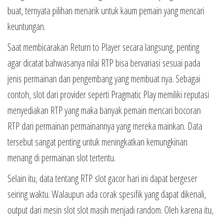
buat, ternyata pilihan menarik untuk kaum pemain yang mencari
keuntungan.
Saat membicarakan Return to Player secara langsung, penting
agar dicatat bahwasanya nilai RTP bisa bervariasi sesuai pada
jenis permainan dan pengembang yang membuat nya. Sebagai
contoh, slot dari provider seperti Pragmatic Play memiliki reputasi
menyediakan RTP yang maka banyak pemain mencari bocoran
RTP dari permainan permainannya yang mereka mainkan. Data
tersebut sangat penting untuk meningkatkan kemungkinan
menang di permainan slot tertentu.
Selain itu, data tentang RTP slot gacor hari ini dapat bergeser
seiring waktu. Walaupun ada corak spesifik yang dapat dikenali,
output dari mesin slot slot masih menjadi random. Oleh karena itu,