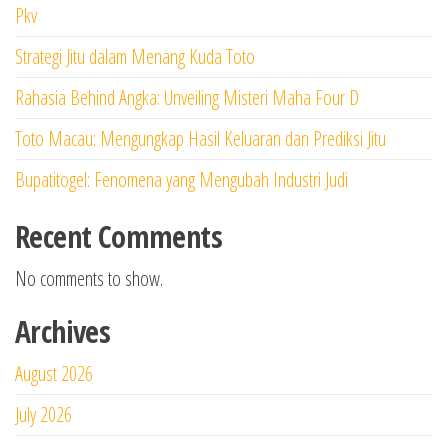
Pkv
Strategi Jitu dalam Menang Kuda Toto
Rahasia Behind Angka: Unveiling Misteri Maha Four D
Toto Macau: Mengungkap Hasil Keluaran dan Prediksi Jitu
Bupatitogel: Fenomena yang Mengubah Industri Judi
Recent Comments
No comments to show.
Archives
August 2026
July 2026