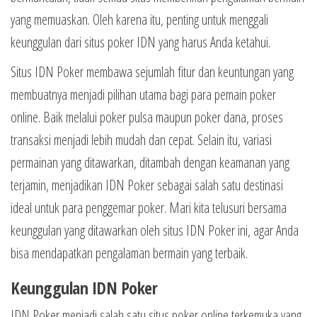
yang memuaskan. Oleh karena itu, penting untuk menggali
keunggulan dari situs poker IDN yang harus Anda ketahui.
Situs IDN Poker membawa sejumlah fitur dan keuntungan yang
membuatnya menjadi pilihan utama bagi para pemain poker
online. Baik melalui poker pulsa maupun poker dana, proses
transaksi menjadi lebih mudah dan cepat. Selain itu, variasi
permainan yang ditawarkan, ditambah dengan keamanan yang
terjamin, menjadikan IDN Poker sebagai salah satu destinasi
ideal untuk para penggemar poker. Mari kita telusuri bersama
keunggulan yang ditawarkan oleh situs IDN Poker ini, agar Anda
bisa mendapatkan pengalaman bermain yang terbaik.
Keunggulan IDN Poker
IDN Poker menjadi salah satu situs poker online terkemuka yang