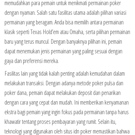
memudahkan para pemain untuk menikmati permainan poker
dengan nyaman. Salah satu fasilitas utama adalah pilihan variasi
permainan yang beragam. Anda bisa memilih antara permainan
klasik seperti Texas Hold’em atau Omaha, serta pilihan permainan
baru yang terus muncul. Dengan banyaknya pilihan ini, pemain
dapat menemukan jenis permainan yang paling sesuai dengan
gaya dan preferensi mereka.
Fasilitas lain yang tidak kalah penting adalah kemudahan dalam
melakukan transaksi. Dengan adanya metode poker pulsa dan
poker dana, pemain dapat melakukan deposit dan penarikan
dengan cara yang cepat dan mudah. Ini memberikan kenyamanan
ekstra bagi pemain yang ingin fokus pada permainan tanpa harus
khawatir tentang proses pembayaran yang rumit. Selain itu,
teknologi yang digunakan oleh situs idn poker memastikan bahwa