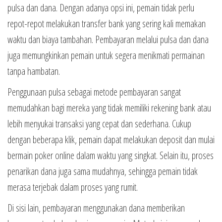
pulsa dan dana. Dengan adanya opsi ini, pemain tidak perlu
repot-repot melakukan transfer bank yang sering kali memakan
waktu dan biaya tambahan. Pembayaran melalui pulsa dan dana
juga memungkinkan pemain untuk segera menikmati permainan
tanpa hambatan.
Penggunaan pulsa sebagai metode pembayaran sangat
memudahkan bagi mereka yang tidak memiliki rekening bank atau
lebih menyukai transaksi yang cepat dan sederhana. Cukup
dengan beberapa klik, pemain dapat melakukan deposit dan mulai
bermain poker online dalam waktu yang singkat. Selain itu, proses
penarikan dana juga sama mudahnya, sehingga pemain tidak
merasa terjebak dalam proses yang rumit.
Di sisi lain, pembayaran menggunakan dana memberikan