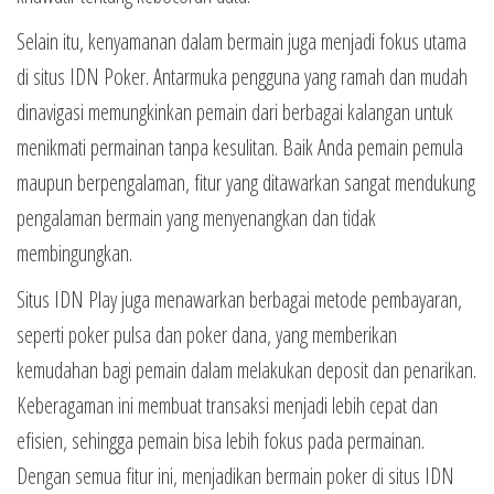
Selain itu, kenyamanan dalam bermain juga menjadi fokus utama
di situs IDN Poker. Antarmuka pengguna yang ramah dan mudah
dinavigasi memungkinkan pemain dari berbagai kalangan untuk
menikmati permainan tanpa kesulitan. Baik Anda pemain pemula
maupun berpengalaman, fitur yang ditawarkan sangat mendukung
pengalaman bermain yang menyenangkan dan tidak
membingungkan.
Situs IDN Play juga menawarkan berbagai metode pembayaran,
seperti poker pulsa dan poker dana, yang memberikan
kemudahan bagi pemain dalam melakukan deposit dan penarikan.
Keberagaman ini membuat transaksi menjadi lebih cepat dan
efisien, sehingga pemain bisa lebih fokus pada permainan.
Dengan semua fitur ini, menjadikan bermain poker di situs IDN