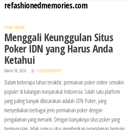
refashionedmemories.com
Skip
to
the
GAME ONLINE
content
Menggali Keunggulan Situs
Poker IDN yang Harus Anda
Ketahui
March 18, 2026
By
FOT8EJXJF0M8OV5
Dalam beberapa tahun terakhir, permainan poker online semakin
populer di kalangan masyarakat Indonesia. Salah satu platform
yang paling banyak dibicarakan adalah IDN Poker, yang
menyediakan berbagai jenis permainan poker dengan
pengalaman yang menarik. Dengan banyaknya situs poker yang
bermunculan, tidak semua situs memberikan pengalaman bermain