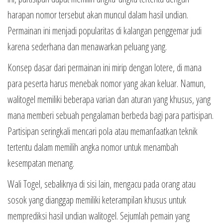
harapan nomor tersebut akan muncul dalam hasil undian.
Permainan ini menjadi popularitas di kalangan penggemar judi
karena sederhana dan menawarkan peluang yang.
Konsep dasar dari permainan ini mirip dengan lotere, di mana
para peserta harus menebak nomor yang akan keluar. Namun,
walitogel memiliki beberapa varian dan aturan yang khusus, yang
mana memberi sebuah pengalaman berbeda bagi para partisipan.
Partisipan seringkali mencari pola atau memanfaatkan teknik
tertentu dalam memilih angka nomor untuk menambah
kesempatan menang.
Wali Togel, sebaliknya di sisi lain, mengacu pada orang atau
sosok yang dianggap memiliki keterampilan khusus untuk
memprediksi hasil undian walitogel. Sejumlah pemain yang