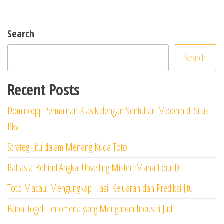
Search
Search
Recent Posts
Dominoqq: Permainan Klasik dengan Sentuhan Modern di Situs
Pkv
Strategi Jitu dalam Menang Kuda Toto
Rahasia Behind Angka: Unveiling Misteri Maha Four D
Toto Macau: Mengungkap Hasil Keluaran dan Prediksi Jitu
Bupatitogel: Fenomena yang Mengubah Industri Judi