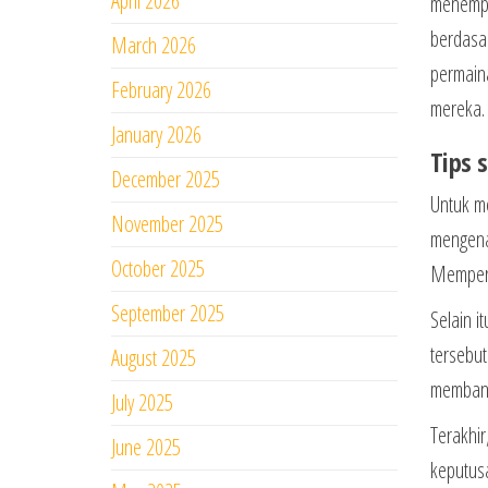
April 2026
menempa
berdasa
March 2026
permain
February 2026
mereka.
January 2026
Tips 
December 2025
Untuk me
November 2025
mengenai
October 2025
Memperh
September 2025
Selain i
tersebut
August 2025
membant
July 2025
Terakhir
June 2025
keputus