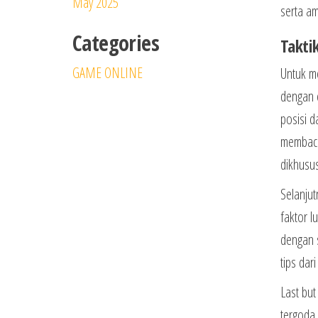
May 2025
serta am
Categories
Takti
GAME ONLINE
Untuk me
dengan c
posisi d
membaca
dikhusus
Selanjut
faktor l
dengan 
tips dar
Last but
tergoda 