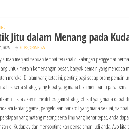
INE
tik Jitu dalam Menang pada Kud
7, 2026
By
FOT8EJXJF0M8OV5
y sudah menjadi sebuah tempat terkenal di kalangan penggemar perma
uang untuk meraih kemenangan besar, banyak pemain yang mencoba men
an mereka. Di alam yang ketat ini, penting bagi setiap orang pemain
erta tips serta strategi yang tepat yang mana bisa membantu para pemai
lisan ini, kita akan meneliti beragam strategi efektif yang mana dapat
ndalam tentang game, pengelolaan bankroll yang mana sesuai, sampai 
persiapan yang matang matang serta ilmu yang benar tepat, anda dap
an di Kudaplay dan mengoptimalkan pengalaman judi anda. Ayo kita te