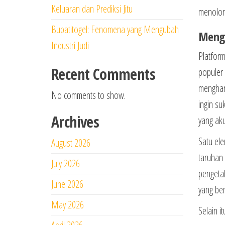
Keluaran dan Prediksi Jitu
menolon
Bupatitogel: Fenomena yang Mengubah
Menge
Industri Judi
Platfor
Recent Comments
populer 
menghar
No comments to show.
ingin su
Archives
yang ak
Satu ele
August 2026
taruhan 
July 2026
pengetah
June 2026
yang ber
May 2026
Selain i