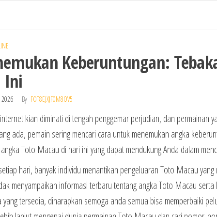
INE
emukan Keberuntungan: Tebaka
 Ini
, 2026
By
FOT8EJXJF0M8OV5
 internet kian diminati di tengah penggemar perjudian, dan permainan
yang ada, pemain sering mencari cara untuk menemukan angka keberuntu
 angka Toto Macau di hari ini yang dapat mendukung Anda dalam menca
etiap hari, banyak individu menantikan pengeluaran Toto Macau yang 
ndak menyampaikan informasi terbaru tentang angka Toto Macau serta 
a yang tersedia, diharapkan semoga anda semua bisa memperbaiki pel
i lebih lanjut mengenai dunia permainan Toto Macau dan cari nomor-n