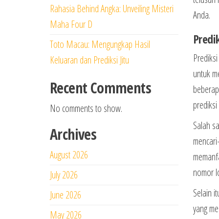
Rahasia Behind Angka: Unveiling Misteri
Anda.
Maha Four D
Predi
Toto Macau: Mengungkap Hasil
Prediksi
Keluaran dan Prediksi Jitu
untuk m
Recent Comments
beberapa
prediksi
No comments to show.
Salah sa
Archives
mencari-
August 2026
memanfaa
nomor lo
July 2026
Selain i
June 2026
yang me
May 2026