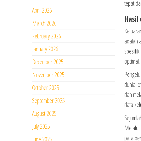
tepat d
April 2026
Hasil
March 2026
Keluaran
February 2026
adalah 
January 2026
spesifik
optimal.
December 2025
Pengelu
November 2025
dunia l
October 2025
dan mela
September 2025
data kel
August 2025
Sejumlah
July 2025
Melalui 
para pe
June 2025