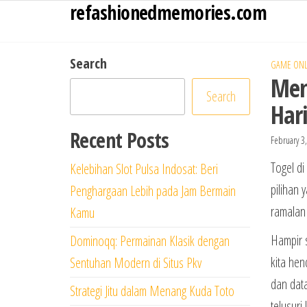
refashionedmemories.com
Skip
to
the
Search
GAME ONL
content
Men
Search
Hari
Recent Posts
February 3
Togel di
Kelebihan Slot Pulsa Indosat: Beri
pilihan 
Penghargaan Lebih pada Jam Bermain
ramalan
Kamu
Hampir s
Dominoqq: Permainan Klasik dengan
kita he
Sentuhan Modern di Situs Pkv
dan dat
Strategi Jitu dalam Menang Kuda Toto
telusur