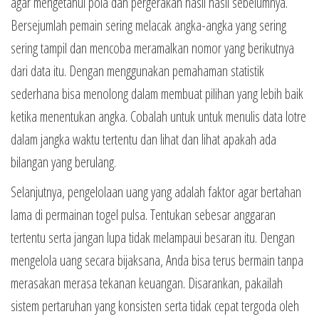
agar mengetahui pola dan pergerakan hasil hasil sebelumnya.
Bersejumlah pemain sering melacak angka-angka yang sering
sering tampil dan mencoba meramalkan nomor yang berikutnya
dari data itu. Dengan menggunakan pemahaman statistik
sederhana bisa menolong dalam membuat pilihan yang lebih baik
ketika menentukan angka. Cobalah untuk untuk menulis data lotre
dalam jangka waktu tertentu dan lihat dan lihat apakah ada
bilangan yang berulang.
Selanjutnya, pengelolaan uang yang adalah faktor agar bertahan
lama di permainan togel pulsa. Tentukan sebesar anggaran
tertentu serta jangan lupa tidak melampaui besaran itu. Dengan
mengelola uang secara bijaksana, Anda bisa terus bermain tanpa
merasakan merasa tekanan keuangan. Disarankan, pakailah
sistem pertaruhan yang konsisten serta tidak cepat tergoda oleh