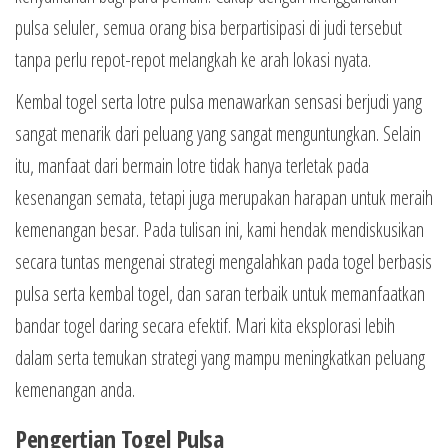
pulsa seluler, semua orang bisa berpartisipasi di judi tersebut
tanpa perlu repot-repot melangkah ke arah lokasi nyata.
Kembal togel serta lotre pulsa menawarkan sensasi berjudi yang
sangat menarik dari peluang yang sangat menguntungkan. Selain
itu, manfaat dari bermain lotre tidak hanya terletak pada
kesenangan semata, tetapi juga merupakan harapan untuk meraih
kemenangan besar. Pada tulisan ini, kami hendak mendiskusikan
secara tuntas mengenai strategi mengalahkan pada togel berbasis
pulsa serta kembal togel, dan saran terbaik untuk memanfaatkan
bandar togel daring secara efektif. Mari kita eksplorasi lebih
dalam serta temukan strategi yang mampu meningkatkan peluang
kemenangan anda.
Pengertian Togel Pulsa