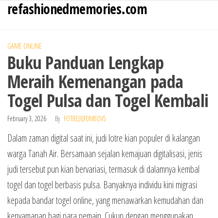
refashionedmemories.com
Skip
to
the
GAME ONLINE
content
Buku Panduan Lengkap
Meraih Kemenangan pada
Togel Pulsa dan Togel Kembali
February 3, 2026
By
FOT8EJXJF0M8OV5
Dalam zaman digital saat ini, judi lotre kian populer di kalangan
warga Tanah Air. Bersamaan sejalan kemajuan digitalisasi, jenis
judi tersebut pun kian bervariasi, termasuk di dalamnya kembal
togel dan togel berbasis pulsa. Banyaknya individu kini migrasi
kepada bandar togel online, yang menawarkan kemudahan dan
kenyamanan bagi para pemain. Cukup dengan menggunakan