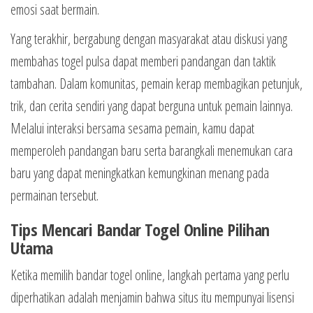
emosi saat bermain.
Yang terakhir, bergabung dengan masyarakat atau diskusi yang
membahas togel pulsa dapat memberi pandangan dan taktik
tambahan. Dalam komunitas, pemain kerap membagikan petunjuk,
trik, dan cerita sendiri yang dapat berguna untuk pemain lainnya.
Melalui interaksi bersama sesama pemain, kamu dapat
memperoleh pandangan baru serta barangkali menemukan cara
baru yang dapat meningkatkan kemungkinan menang pada
permainan tersebut.
Tips Mencari Bandar Togel Online Pilihan
Utama
Ketika memilih bandar togel online, langkah pertama yang perlu
diperhatikan adalah menjamin bahwa situs itu mempunyai lisensi