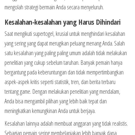
mengolah strategi bermain Anda secara menyeluruh.
Kesalahan-kesalahan yang Harus Dihindari
Saat mengikuti supertogel, krusial untuk menghindari kesalahan
yang sering yang dapat merugikan peluang menang Anda. Salah
satu kesalahan yang paling paling umum adalah tidak melakukan
penelitian yang cukup sebelum taruhan. Banyak pemain hanya
bergantung pada keberuntungan dan tidak mempertimbangkan
aspek-aspek kritis seperti statistik, tren, dan berita terbaru
tentang game. Dengan melakukan penelitian yang mendalam,
Anda bisa mengambil pilihan yang lebih baik tepat dan
meningkatkan kemungkinan Anda untuk berjaya.
Kesalahan lainnya adalah membuat anggaran yang tidak realistis.
Sebagian pemain sering membelanjakan lebih banyak dana