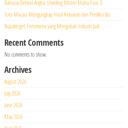
Rahasia Behind Angka: Unveiling Misteri Maha Four D
Toto Macau: Mengungkap Hasil Keluaran dan Prediksi Jitu
Bupatitogel: Fenomena yang Mengubah Industri Judi
Recent Comments
No comments to show.
Archives
August 2026
July 2026
June 2026
May 2026