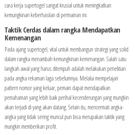
cara kerja supertogel sangat krusial untuk meningkatkan
kemungkinan keberhasilan di permainan ini.
Taktik Cerdas dalam rangka Mendapatkan
Kemenangan
Pada ajang supertogel, vital untuk membangun strategi yang solid
dalam rangka menambah kemungkinan kemenangan. Salah satu
langkah awal yang harus ditempuh adalah melakukan penelitian
pada angka rekaman laga sebelumnya. Melalui mempelajari
pattern nomor yang keluar, pemain dapat mendapatkan
pemahaman yang lebih baik perihal kecenderungan yang mungkin
akan terjadi di yang akan datang. Selain itu, mencermati angka-
angka yang tidak sering muncul pun bisa merupakan taktik yang
mungkin memberikan profit.