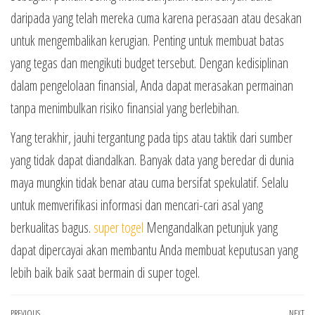
daripada yang telah mereka cuma karena perasaan atau desakan
untuk mengembalikan kerugian. Penting untuk membuat batas
yang tegas dan mengikuti budget tersebut. Dengan kedisiplinan
dalam pengelolaan finansial, Anda dapat merasakan permainan
tanpa menimbulkan risiko finansial yang berlebihan.
Yang terakhir, jauhi tergantung pada tips atau taktik dari sumber
yang tidak dapat diandalkan. Banyak data yang beredar di dunia
maya mungkin tidak benar atau cuma bersifat spekulatif. Selalu
untuk memverifikasi informasi dan mencari-cari asal yang
berkualitas bagus.
super togel
Mengandalkan petunjuk yang
dapat dipercayai akan membantu Anda membuat keputusan yang
lebih baik baik saat bermain di super togel.
PREVIOUS
NEXT