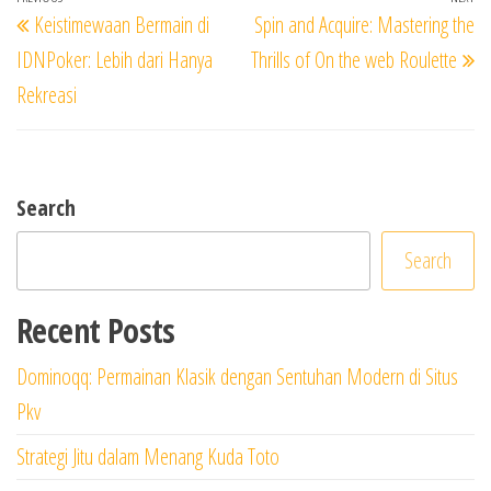
Post
Previous
Ne
Keistimewaan Bermain di
Spin and Acquire: Mastering the
navigation
Post
Po
IDNPoker: Lebih dari Hanya
Thrills of On the web Roulette
Rekreasi
Search
Search
Recent Posts
Dominoqq: Permainan Klasik dengan Sentuhan Modern di Situs
Pkv
Strategi Jitu dalam Menang Kuda Toto