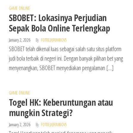
GAME ONLINE
SBOBET: Lokasinya Perjudian
Sepak Bola Online Terlengkap
January 2, 2026
By
FOT8EJXJF0M8OV5
SBOBET telah dikenal luas sebagai salah satu situs platform
judi bola terbaik di negeri ini. Dengan banyak pilihan bet yang
menyenangkan, SBOBET menyediakan pengalaman […]
GAME ONLINE
Togel HK: Keberuntungan atau
mungkin Strategi?
January 2, 2026
By
FOT8EJXJF0M8OV5