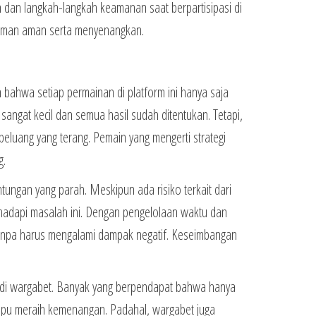
 dan langkah-langkah keamanan saat berpartisipasi di
 aman aman serta menyenangkan.
ahwa setiap permainan di platform ini hanya saja
gat kecil dan semua hasil sudah ditentukan. Tetapi,
luang yang terang. Pemain yang mengerti strategi
g.
ngan yang parah. Meskipun ada risiko terkait dari
nghadapi masalah ini. Dengan pengelolaan waktu dan
anpa harus mengalami dampak negatif. Keseimbangan
 di wargabet. Banyak yang berpendapat bahwa hanya
pu meraih kemenangan. Padahal, wargabet juga