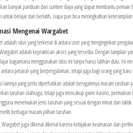
kan banyak panduan dan sumber daya yang dapat membantu pemain b
untuk belajar dan berlatih, siapa pun bisa meningkatkan keterampila
masi Mengenai Wargabet
 adalah situs yang terkenal di antara user yang menginginkan pengala
 Wargabet adalah kepraktisan akses yang tersedia. Dengan tampilan 
lajar bagaimana menggunakan situs ini tanpa harus latihan dulu. Ini m
 antara petaruh yang berpengalaman, tetapi juga bagi orang yang bar
i lainnya yang perlu diperhatikan adalah beragamnya macam taruhan ya
an taruhan olahraga, tetapi juga mencakup game kasino, permainan ka
ngguna menemukan jenis taruhan yang sesuai dengan minat dan taktik 
neliti berbagai macam pilihan taruhan.
, Wargabet juga dikenal dikenal karena kebijakan keamanan dan perli