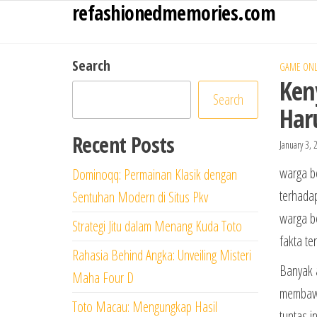
refashionedmemories.com
Skip
to
the
Search
GAME ONL
content
Ken
Search
Har
Recent Posts
January 3,
warga be
Dominoqq: Permainan Klasik dengan
terhadap
Sentuhan Modern di Situs Pkv
warga b
Strategi Jitu dalam Menang Kuda Toto
fakta te
Rahasia Behind Angka: Unveiling Misteri
Banyak 
Maha Four D
membawa 
Toto Macau: Mengungkap Hasil
tuntas i