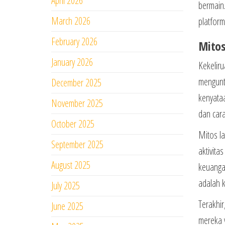
April 2026
bermain.
March 2026
platfor
February 2026
Mitos
January 2026
Kekelir
mengunt
December 2025
kenyata
November 2025
dan car
October 2025
Mitos la
September 2025
aktivita
August 2025
keuanga
adalah k
July 2025
Terakhi
June 2025
mereka 