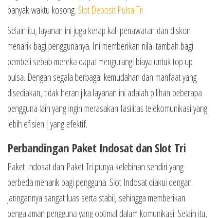
banyak waktu kosong.
Slot Deposit Pulsa Tri
Selain itu, layanan ini juga kerap kali penawaran dan diskon
menarik bagi penggunanya. Ini memberikan nilai tambah bagi
pembeli sebab mereka dapat mengurangi biaya untuk top up
pulsa. Dengan segala berbagai kemudahan dan manfaat yang
disediakan, tidak heran jika layanan ini adalah pilihan beberapa
pengguna lain yang ingin merasakan fasilitas telekomunikasi yang
lebih efisien.|yang efektif.
Perbandingan Paket Indosat dan Slot Tri
Paket Indosat dan Paket Tri punya kelebihan sendiri yang
berbeda menarik bagi pengguna. Slot Indosat diakui dengan
jaringannya sangat luas serta stabil, sehingga memberikan
pengalaman pengguna yang optimal dalam komunikasi. Selain itu,