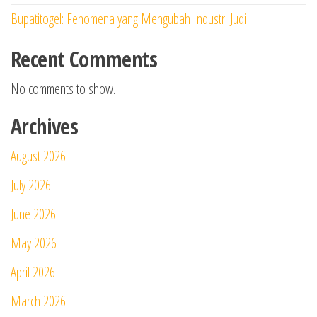
Bupatitogel: Fenomena yang Mengubah Industri Judi
Recent Comments
No comments to show.
Archives
August 2026
July 2026
June 2026
May 2026
April 2026
March 2026