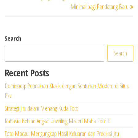
navigation
Post
Po
Minimal bagi Pendatang Baru
Search
Search
Recent Posts
Dominoqq: Permainan Klasik dengan Sentuhan Modern di Situs
Pkv
Strategi Jitu dalam Menang Kuda Toto
Rahasia Behind Angka: Unveiling Misteri Maha Four D
Toto Macau: Mengungkap Hasil Keluaran dan Prediksi Jitu