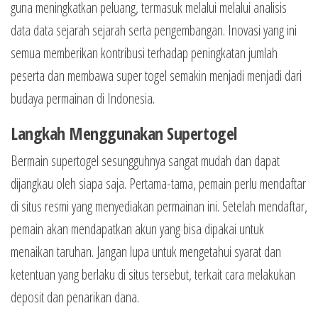
guna meningkatkan peluang, termasuk melalui melalui analisis
data data sejarah sejarah serta pengembangan. Inovasi yang ini
semua memberikan kontribusi terhadap peningkatan jumlah
peserta dan membawa super togel semakin menjadi menjadi dari
budaya permainan di Indonesia.
Langkah Menggunakan Supertogel
Bermain supertogel sesungguhnya sangat mudah dan dapat
dijangkau oleh siapa saja. Pertama-tama, pemain perlu mendaftar
di situs resmi yang menyediakan permainan ini. Setelah mendaftar,
pemain akan mendapatkan akun yang bisa dipakai untuk
menaikan taruhan. Jangan lupa untuk mengetahui syarat dan
ketentuan yang berlaku di situs tersebut, terkait cara melakukan
deposit dan penarikan dana.