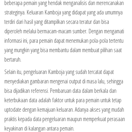
beberapa pemain yang hendak menganalisis dan merencanakan
strateginya. Keluaran Kamboja yang didapat yang ada umumnya
terdiri dari hasil yang ditampilkan secara teratur dan bisa
diperoleh melalui bermacam-macam sumber. Dengan mengamati
informasi ini, para pemain dapat menemukan pola-pola tertentu
yang mungkin yang bisa membantu dalam membuat pilihan saat
bertaruh.
Selain itu, pengeluaran Kamboja yang sudah tercatat dapat
menyediakan gambaran mengenai output di masa lalu, sehingga
bisa dijadikan referensi. Pembaruan data dalam berkala dan
keterbukaan data adalah faktor untuk para pemain untuk tetap
uptodate dengan kemajuan keluaran. Adanya akses yang mudah
praktis kepada data pengeluaran maupun memperkuat perasaan
keyakinan di kalangan antara pemain.