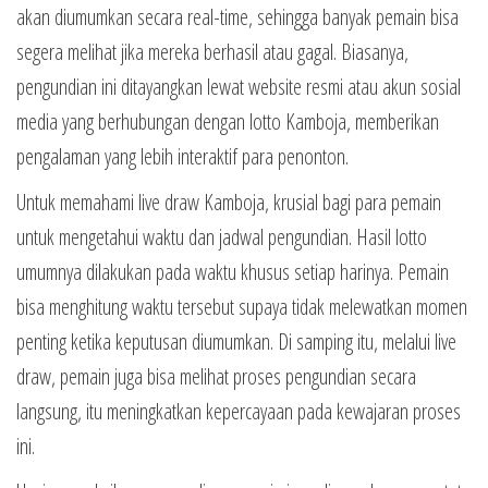
akan diumumkan secara real-time, sehingga banyak pemain bisa
segera melihat jika mereka berhasil atau gagal. Biasanya,
pengundian ini ditayangkan lewat website resmi atau akun sosial
media yang berhubungan dengan lotto Kamboja, memberikan
pengalaman yang lebih interaktif para penonton.
Untuk memahami live draw Kamboja, krusial bagi para pemain
untuk mengetahui waktu dan jadwal pengundian. Hasil lotto
umumnya dilakukan pada waktu khusus setiap harinya. Pemain
bisa menghitung waktu tersebut supaya tidak melewatkan momen
penting ketika keputusan diumumkan. Di samping itu, melalui live
draw, pemain juga bisa melihat proses pengundian secara
langsung, itu meningkatkan kepercayaan pada kewajaran proses
ini.