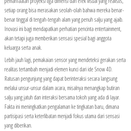
pemanfaatan proyeksi tiga dimensi dan efek visual yang realistis,
setiap orang bisa merasakan seolah-olah bahwa mereka benar-
benar tinggal di tengah-tengah alam yang penuh salju yang ajaib.
Inovasi ini bagi mendapatkan perhatian pencinta entertainment,
akan tetapi juga memberikan sensasi spesial bagi anggota
keluarga serta anak.
Lebih jauh lagi, pemakaian sensor yang mendeteksi gerakan serta
realitas tertambah menjadi elemen kunci dari ide Snow 4D.
Ratusan pengunjung yang dapat berinteraksi secara langsung
melalui unsur-unsur dalam acara, misalnya menangkap butiran
salju yang jatuh dan interaksi bersama tokoh yang ada di layar.
Fakta ini meningkatkan pengalaman ke tingkatan baru, dimana
partisipasi serta keterlibatan menjadi fokus utama dari sensasi
yang diberikan.