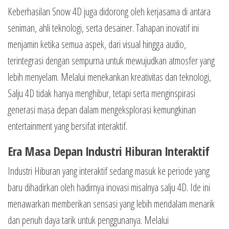
Keberhasilan Snow 4D juga didorong oleh kerjasama di antara
seniman, ahli teknologi, serta desainer. Tahapan inovatif ini
menjamin ketika semua aspek, dari visual hingga audio,
terintegrasi dengan sempurna untuk mewujudkan atmosfer yang
lebih menyelam. Melalui menekankan kreativitas dan teknologi,
Salju 4D tidak hanya menghibur, tetapi serta menginspirasi
generasi masa depan dalam mengeksplorasi kemungkinan
entertainment yang bersifat interaktif.
Era Masa Depan Industri Hiburan Interaktif
Industri Hiburan yang interaktif sedang masuk ke periode yang
baru dihadirkan oleh hadirnya inovasi misalnya salju 4D. Ide ini
menawarkan memberikan sensasi yang lebih mendalam menarik
dan penuh daya tarik untuk penggunanya. Melalui