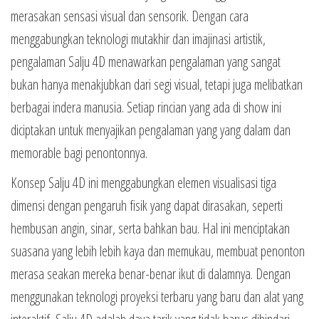
merasakan sensasi visual dan sensorik. Dengan cara
menggabungkan teknologi mutakhir dan imajinasi artistik,
pengalaman Salju 4D menawarkan pengalaman yang sangat
bukan hanya menakjubkan dari segi visual, tetapi juga melibatkan
berbagai indera manusia. Setiap rincian yang ada di show ini
diciptakan untuk menyajikan pengalaman yang yang dalam dan
memorable bagi penontonnya.
Konsep Salju 4D ini menggabungkan elemen visualisasi tiga
dimensi dengan pengaruh fisik yang dapat dirasakan, seperti
hembusan angin, sinar, serta bahkan bau. Hal ini menciptakan
suasana yang lebih lebih kaya dan memukau, membuat penonton
merasa seakan mereka benar-benar ikut di dalamnya. Dengan
menggunakan teknologi proyeksi terbaru yang baru dan alat yang