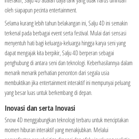
interaktif, Salju 4D adalah daya tarik yang tidak harus dihindari
oleh siapapun pecinta entertainment.
Selama kurang lebih tahun belakangan ini, Salju 4D ini semakin
terkenal pada berbagai event serta festival. Mulai dari sensasi
menyentuh hati bagi keluarga-keluarga hingga karya seni yang
dapat mengajak kita berpikir, Salju 4D berperan sebagai
penghubung di antara seni dan teknologi. Keberhasilannya dalam
menarik menarik perhatian penonton dari segala usia
membuktikan jika entertainment interaktif ini mempunyai peluang
yang besar luas untuk berkembang di depan.
Inovasi dan serta Inovasi
Snow 4D menggabungkan teknologi terbaru untuk menciptakan
momen hiburan interaktif yang menakjubkan. Melalui