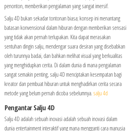
penonton, memberikan pengalaman yang sangat imersif.
Salju 4D bukan sekadar tontonan biasa; konsep ini menantang
batasan konvensional dalam hiburan dengan memberikan sensasi
yang tidak akan pernah terlupakan. Kita dapat merasakan
sentuhan dingin salju, mendengar suara desiran yang disebabkan
oleh turunnya badai, dan bahkan melihat visual yang berkualitas
yang menghidupkan cerita. Di dalam dunia di mana pengalaman
sangat semakin penting, salju 4D menciptakan kesempatan bagi
kreator dan pembuat hiburan untuk menghadirkan cerita secara
metode yang belum pernah dicoba sebelumnya.
salju 4d
Pengantar Salju 4D
Salju 4D adalah sebuah inovasi adalah sebuah inovasi dalam
dunia entertainment interaktif yang mana mengganti cara manusia