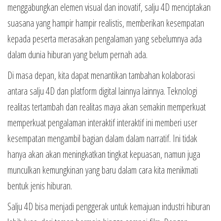
menggabungkan elemen visual dan inovatif, salju 4D menciptakan
suasana yang hampir hampir realistis, memberikan kesempatan
kepada peserta merasakan pengalaman yang sebelumnya ada
dalam dunia hiburan yang belum pernah ada.
Di masa depan, kita dapat menantikan tambahan kolaborasi
antara salju 4D dan platform digital lainnya lainnya. Teknologi
realitas tertambah dan realitas maya akan semakin memperkuat
memperkuat pengalaman interaktif interaktif ini memberi user
kesempatan mengambil bagian dalam dalam narratif. Ini tidak
hanya akan akan meningkatkan tingkat kepuasan, namun juga
munculkan kemungkinan yang baru dalam cara kita menikmati
bentuk jenis hiburan.
Salju 4D bisa menjadi penggerak untuk kemajuan industri hiburan