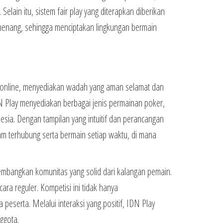
lain itu, sistem fair play yang diterapkan diberikan
enang, sehingga menciptakan lingkungan bermain
er online, menyediakan wadah yang aman selamat dan
 Play menyediakan berbagai jenis permainan poker,
sia. Dengan tampilan yang intuitif dan perancangan
terhubung serta bermain setiap waktu, di mana
embangkan komunitas yang solid dari kalangan pemain.
ra reguler. Kompetisi ini tidak hanya
peserta. Melalui interaksi yang positif, IDN Play
ggota.