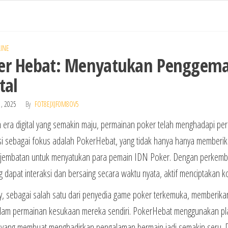
INE
er Hebat: Menyatukan Penggema
tal
1, 2025
By
FOT8EJXJF0M8OV5
 era digital yang semakin maju, permainan poker telah menghadapi pe
si sebagai fokus adalah PokerHebat, yang tidak hanya hanya memberik
 jembatan untuk menyatukan para pemain IDN Poker. Dengan perkemba
 dapat interaksi dan bersaing secara waktu nyata, aktif menciptakan k
, sebagai salah satu dari penyedia game poker terkemuka, memberikan
alam permainan kesukaan mereka sendiri. PokerHebat menggunakan pl
 yang membuat menghadirkan pengalaman bermain jadi semakin seru. De