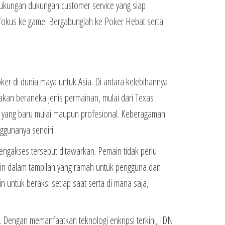
Dukungan dukungan customer service yang siap
fokus ke game. Bergabunglah ke Poker Hebat serta
.
ker di dunia maya untuk Asia. Di antara kelebihannya
akan beraneka jenis permainan, mulai dari Texas
 yang baru mulai maupun profesional. Keberagaman
ggunanya sendiri.
engakses tersebut ditawarkan. Pemain tidak perlu
ain dalam tampilan yang ramah untuk pengguna dan
n untuk beraksi setiap saat serta di mana saja,
Dengan memanfaatkan teknologi enkripsi terkini, IDN