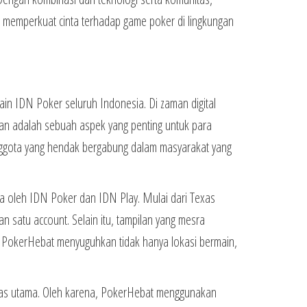
emperkuat cinta terhadap game poker di lingkungan
n IDN Poker seluruh Indonesia. Di zaman digital
n adalah sebuah aspek yang penting untuk para
anggota yang hendak bergabung dalam masyarakat yang
a oleh IDN Poker dan IDN Play. Mulai dari Texas
 satu account. Selain itu, tampilan yang mesra
 PokerHebat menyuguhkan tidak hanya lokasi bermain,
as utama. Oleh karena, PokerHebat menggunakan