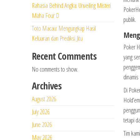
Rahasia Behind Angka: Unveiling Misteri
PokerHe
Maha Four D
publik.
Toto Macau: Mengungkap Hasil
Menge
Keluaran dan Prediksi Jitu
Poker H
Recent Comments
yang se
penggem
No comments to show.
dinamis 
Archives
Di Poke
August 2026
Hold’em 
penggun
July 2026
tetapi d
June 2026
Tim kam
May 2026