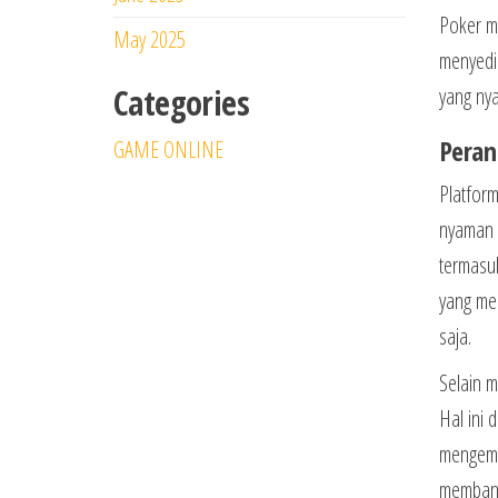
Poker me
May 2025
menyedi
Categories
yang ny
Peran
GAME ONLINE
Platfor
nyaman 
termasu
yang me
saja.
Selain 
Hal ini 
mengemba
membang