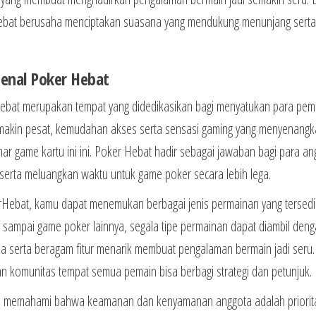
bat berusaha menciptakan suasana yang mendukung menunjang serta m
nal Poker Hebat
ebat merupakan tempat yang didedikasikan bagi menyatukan para pemai
makin pesat, kemudahan akses serta sensasi gaming yang menyenangka
ar game kartu ini ini. Poker Hebat hadir sebagai jawaban bagi para 
serta meluangkan waktu untuk game poker secara lebih lega.
rHebat, kamu dapat menemukan berbagai jenis permainan yang tersedi
sampai game poker lainnya, segala tipe permainan dapat diambil dengan
a serta beragam fitur menarik membuat pengalaman bermain jadi seru.
an komunitas tempat semua pemain bisa berbagi strategi dan petunjuk.
i memahami bahwa keamanan dan kenyamanan anggota adalah priorit