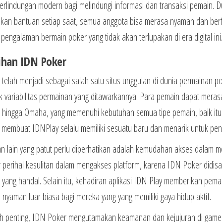
erlindungan modern bagi melindungi informasi dan transaksi pemain. 
kan bantuan setiap saat, semua anggota bisa merasa nyaman dan ber
pengalaman bermain poker yang tidak akan terlupakan di era digital ini
ihan IDN Poker
telah menjadi sebagai salah satu situs unggulan di dunia permainan po
 variabilitas permainan yang ditawarkannya. Para pemain dapat meras
 hingga Omaha, yang memenuhi kebutuhan semua tipe pemain, baik itu
 membuat IDNPlay selalu memiliki sesuatu baru dan menarik untuk pen
n lain yang patut perlu diperhatikan adalah kemudahan akses dalam m
 perihal kesulitan dalam mengakses platform, karena IDN Poker didis
 yang handal. Selain itu, kehadiran aplikasi IDN Play memberikan pemai
nyaman luar biasa bagi mereka yang yang memiliki gaya hidup aktif.
ah penting, IDN Poker mengutamakan keamanan dan kejujuran di game. 