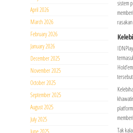
sistem p
April 2026
memberi
March 2026
rasakan 
February 2026
Keleb
January 2026
IDNPlay 
termasuk
December 2025
Hold’em
November 2025
tersebut
October 2025
Kelebiha
September 2025
khawatir
August 2025
platform
memberi 
July 2025
Tak kal
June 2025