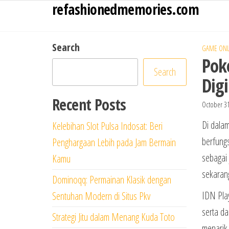
refashionedmemories.com
Skip
to
the
Search
GAME ONL
content
Pok
Search
Digi
Recent Posts
October 3
Di dalam
Kelebihan Slot Pulsa Indosat: Beri
berfung
Penghargaan Lebih pada Jam Bermain
sebagai
Kamu
sekarang
Dominoqq: Permainan Klasik dengan
IDN Play
Sentuhan Modern di Situs Pkv
serta d
Strategi Jitu dalam Menang Kuda Toto
menarik