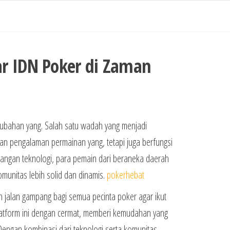
r IDN Poker di Zaman
rubahan yang. Salah satu wadah yang menjadi
an pengalaman permainan yang, tetapi juga berfungsi
ngan teknologi, para pemain dari beraneka daerah
omunitas lebih solid dan dinamis.
pokerhebat
 jalan gampang bagi semua pecinta poker agar ikut
atform ini dengan cermat, memberi kemudahan yang
ngan kombinasi dari teknologi serta komunitas,