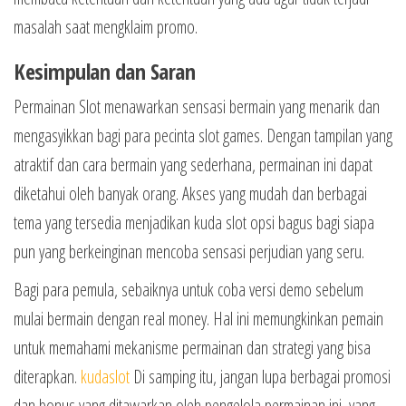
masalah saat mengklaim promo.
Kesimpulan dan Saran
Permainan Slot menawarkan sensasi bermain yang menarik dan
mengasyikkan bagi para pecinta slot games. Dengan tampilan yang
atraktif dan cara bermain yang sederhana, permainan ini dapat
diketahui oleh banyak orang. Akses yang mudah dan berbagai
tema yang tersedia menjadikan kuda slot opsi bagus bagi siapa
pun yang berkeinginan mencoba sensasi perjudian yang seru.
Bagi para pemula, sebaiknya untuk coba versi demo sebelum
mulai bermain dengan real money. Hal ini memungkinkan pemain
untuk memahami mekanisme permainan dan strategi yang bisa
diterapkan.
kudaslot
Di samping itu, jangan lupa berbagai promosi
dan bonus yang ditawarkan oleh pengelola permainan ini, yang