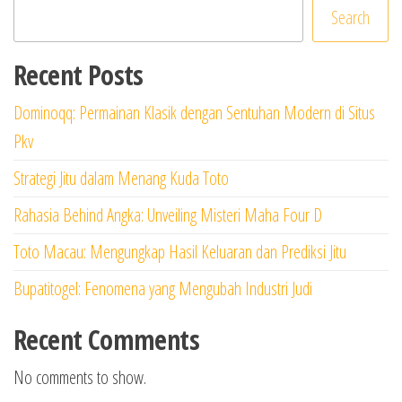
Search
Recent Posts
Dominoqq: Permainan Klasik dengan Sentuhan Modern di Situs
Pkv
Strategi Jitu dalam Menang Kuda Toto
Rahasia Behind Angka: Unveiling Misteri Maha Four D
Toto Macau: Mengungkap Hasil Keluaran dan Prediksi Jitu
Bupatitogel: Fenomena yang Mengubah Industri Judi
Recent Comments
No comments to show.