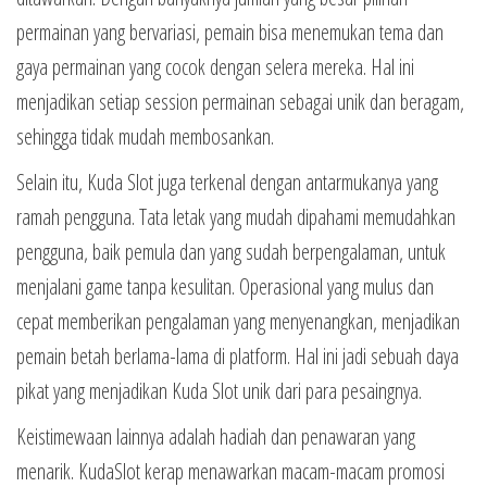
permainan yang bervariasi, pemain bisa menemukan tema dan
gaya permainan yang cocok dengan selera mereka. Hal ini
menjadikan setiap session permainan sebagai unik dan beragam,
sehingga tidak mudah membosankan.
Selain itu, Kuda Slot juga terkenal dengan antarmukanya yang
ramah pengguna. Tata letak yang mudah dipahami memudahkan
pengguna, baik pemula dan yang sudah berpengalaman, untuk
menjalani game tanpa kesulitan. Operasional yang mulus dan
cepat memberikan pengalaman yang menyenangkan, menjadikan
pemain betah berlama-lama di platform. Hal ini jadi sebuah daya
pikat yang menjadikan Kuda Slot unik dari para pesaingnya.
Keistimewaan lainnya adalah hadiah dan penawaran yang
menarik. KudaSlot kerap menawarkan macam-macam promosi