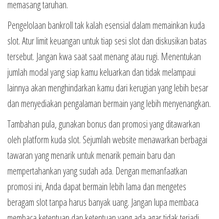
memasang taruhan.
Pengelolaan bankroll tak kalah esensial dalam memainkan kuda
slot. Atur limit keuangan untuk tiap sesi slot dan diskusikan batas
tersebut. Jangan kwa saat saat menang atau rugi. Menentukan
jumlah modal yang siap kamu keluarkan dan tidak melampaui
lainnya akan menghindarkan kamu dari kerugian yang lebih besar
dan menyediakan pengalaman bermain yang lebih menyenangkan.
Tambahan pula, gunakan bonus dan promosi yang ditawarkan
oleh platform kuda slot. Sejumlah website menawarkan berbagai
tawaran yang menarik untuk menarik pemain baru dan
mempertahankan yang sudah ada. Dengan memanfaatkan
promosi ini, Anda dapat bermain lebih lama dan mengetes
beragam slot tanpa harus banyak uang. Jangan lupa membaca
membaca ketentuan dan ketentuan yang ada agar tidak terjadi