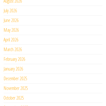
August 2026
July 2026
June 2026
May 2026
April 2026
March 2026
February 2026
January 2026
December 2025
November 2025
October 2025