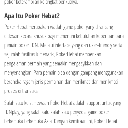
poker keterampilan ke tingkat berikutnya.
Apa Itu Poker Hebat?
Poker Hebat merupakan wadah game poker yang dirancang
didesain secara khusus bagi memenuhi kebutuhan keperluan para
pemain poker IDN. Melalui interface yang dan user-friendly serta
sejumlah fasilitas k menarik, PokerHebat memberikan
pengalaman bermain yang semakin mengasyikkan dan
menyenangkan. Para pemain bisa dengan gampang menggunakan
beraneka ragam jenis permainan dan menikmati dan menikmati
proses di transaksi.
Salah satu keistimewaan PokerHebat adalah support untuk yang
IDNplay, yang salah satu salah satu penyedia game poker
terkemuka terkemuka Asia. Dengan kemitraan ini, Poker Hebat