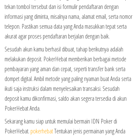
tekan tombol tersebut dan isi formulir pendaftaran dengan
informasi yang diminta, misalnya nama, alamat email, serta nomor
telepon. Pastikan semua data yang Anda masukkan tepat serta
akurat agar proses pendaftaran berjalan dengan baik.
Sesudah akun kamu berhasil dibuat, tahap berikutnya adalah
melakukan deposit. PokerHebat memberikan berbagai metode
pembayaran yang aman dan cepat, seperti transfer bank serta
dompet digital. Ambil metode yang paling nyaman buat Anda serta
ikuti saja instruksi dalam menyelesaikan transaksi. Sesudah
deposit kamu dikonfirmasi, saldo akan segera tersedia di akun
PokerHebat Anda.
Sekarang kamu siap untuk memulai bermain IDN Poker di
PokerHebat.
pokerhebat
Tentukan jenis permainan yang Anda