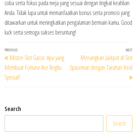
coba serta fokus pada meja yang sesuai dengan tingkat keahlian
Anda. Tidak lupa untuk memanfaatkan bonus serta promosi yang
ditawarkan untuk meningkatkan pengalaman bermain kamu. Good
luck serta semoga sukses beruntung!
Post
Previous
PREVIOUS
NEXT
Ne
Misteri Slot Gacor: Apa yang
Menangkan Jackpot di Slot
navigation
Post
Po
Membuat Fortune Ace Begitu
Spaceman dengan Taruhan Kecil
Spesial?
Search
Search