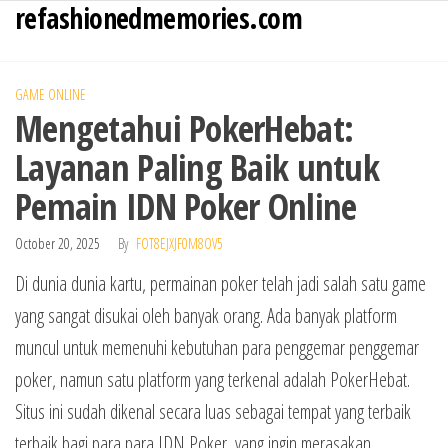
refashionedmemories.com
Skip
to
the
GAME ONLINE
content
Mengetahui PokerHebat:
Layanan Paling Baik untuk
Pemain IDN Poker Online
October 20, 2025
By
FOT8EJXJF0M8OV5
Di dunia dunia kartu, permainan poker telah jadi salah satu game
yang sangat disukai oleh banyak orang. Ada banyak platform
muncul untuk memenuhi kebutuhan para penggemar penggemar
poker, namun satu platform yang terkenal adalah PokerHebat.
Situs ini sudah dikenal secara luas sebagai tempat yang terbaik
terbaik bagi para para IDN Poker, yang ingin merasakan