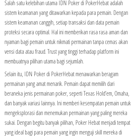
Salah satu kelebihan utama IDN Poker di PokerHebat adalah
sistem keamanan yang ditawarkan kepada para pemain. Dengan
sistem keamanan canggih, setiap transaksi dan data pemain
proteksi secara optimal. Hal ini memberikan rasa rasa aman dan
nyaman bagi pemain untuk nikmati permainan tanpa cemas akan
vensi data atau fraud. Trust yang tinggi terhadap platform ini
membuatnya pilihan utama bagi sejumlah.
Selain itu, IDN Poker di PokerHebat menawarkan beragam
permainan yang amat menarik. Pemain dapat memilih dari
beraneka jenis permainan poker, seperti Texas Hold’em, Omaha,
dan banyak variasi lainnya. Ini memberi kesempatan pemain untuk
mengeksplorasi dan menemukan permainan yang paling mereka
sukai. Dengan begitu banyak pilihan, Poker Hebat menjadi tempat
yang ideal bagi para pemain yang ingin menguji skill mereka di