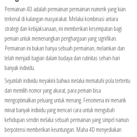
Permainan 4D adalah permainan permainan numerik yang kian
terkenal di kalangan masyarakat. Melalui kombinasi antara
strategi dan kebijaksanaan, ini memberikan kesempatan bagi
pemain untuk memenangkan penghargaan yang signifikan.
Permainan ini bukan hanya sebuah permainan, melainkan dan
telah menjadi bagian dalam budaya dan rutinitas sehari-hari
banyak individu.
Sejumlah individu meyakini bahwa melalui mematuhi pola tertentu
dan memilih nomor yang akurat, para pemain bisa
mengoptimalkan peluang untuk menang. Fenomena ini menarik
minat banyak individu yang mencari cara untuk mengubah
kehidupan sendiri melalui sebuah permainan yang simpel namun
berpotensi memberikan keuntungan. Maha 4D menyediakan