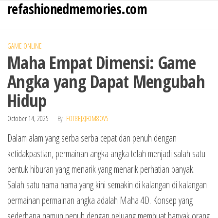
refashionedmemories.com
Skip
to
the
GAME ONLINE
content
Maha Empat Dimensi: Game
Angka yang Dapat Mengubah
Hidup
October 14, 2025
By
FOT8EJXJF0M8OV5
Dalam alam yang serba serba cepat dan penuh dengan
ketidakpastian, permainan angka angka telah menjadi salah satu
bentuk hiburan yang menarik yang menarik perhatian banyak.
Salah satu nama nama yang kini semakin di kalangan di kalangan
permainan permainan angka adalah Maha 4D. Konsep yang
sederhana namun penuh dengan peluang membuat banyak orang