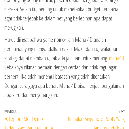
mereka. Selain itu, penting untuk menetapkan budget permainan
agar tidak terjebak ke dalam bet yang berlebihan apa dapat
merugikan.
Harus diingat bahwa game nomor lain Maha 4D adalah
permainan yang mengandalkan nasib. Maka dari itu, walaupun
strategi dapat membantu, tak ada jaminan untuk menang.
maha4d
Sebaiknya nikmati bermain dengan cerdas dan tidak ragu agar
berhenti jika telah menemui batasan yang telah ditentukan.
Dengan cara gaya apa benar, Maha 4D bisa menjadi pengalaman
apa seru dan menyenangkan.
Post
Previous
PREVIOUS
NEXT
Ne
Explore Slot Demo
Ramalan Singapore Pools Yang
navigation
Post
Po
Terlengkap: Panduan untuk
dapat diandalkan: