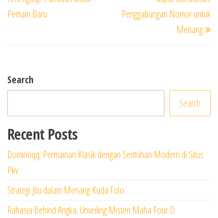
Pemain Baru
Penggabungan Nomor untuk
Menang
Search
Search
Recent Posts
Dominoqq: Permainan Klasik dengan Sentuhan Modern di Situs
Pkv
Strategi Jitu dalam Menang Kuda Toto
Rahasia Behind Angka: Unveiling Misteri Maha Four D