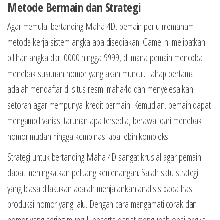
Metode Bermain dan Strategi
Agar memulai bertanding Maha 4D, pemain perlu memahami
metode kerja sistem angka apa disediakan. Game ini melibatkan
pilihan angka dari 0000 hingga 9999, di mana pemain mencoba
menebak susunan nomor yang akan muncul. Tahap pertama
adalah mendaftar di situs resmi maha4d dan menyelesaikan
setoran agar mempunyai kredit bermain. Kemudian, pemain dapat
mengambil variasi taruhan apa tersedia, berawal dari menebak
nomor mudah hingga kombinasi apa lebih kompleks.
Strategi untuk bertanding Maha 4D sangat krusial agar pemain
dapat meningkatkan peluang kemenangan. Salah satu strategi
yang biasa dilakukan adalah menjalankan analisis pada hasil
produksi nomor yang lalu. Dengan cara mengamati corak dan
nomor yang sering muncul, peserta dapat mengubah opsi angka