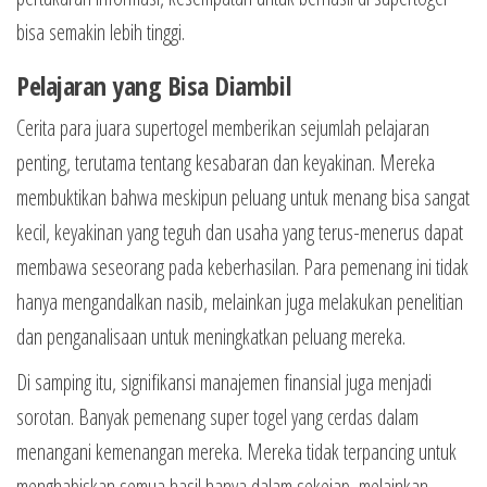
bisa semakin lebih tinggi.
Pelajaran yang Bisa Diambil
Cerita para juara supertogel memberikan sejumlah pelajaran
penting, terutama tentang kesabaran dan keyakinan. Mereka
membuktikan bahwa meskipun peluang untuk menang bisa sangat
kecil, keyakinan yang teguh dan usaha yang terus-menerus dapat
membawa seseorang pada keberhasilan. Para pemenang ini tidak
hanya mengandalkan nasib, melainkan juga melakukan penelitian
dan penganalisaan untuk meningkatkan peluang mereka.
Di samping itu, signifikansi manajemen finansial juga menjadi
sorotan. Banyak pemenang super togel yang cerdas dalam
menangani kemenangan mereka. Mereka tidak terpancing untuk
menghabiskan semua hasil hanya dalam sekejap, melainkan