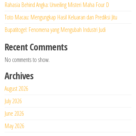
Rahasia Behind Angka: Unveiling Misteri Maha Four D
Toto Macau: Mengungkap Hasil Keluaran dan Prediksi Jitu
Bupatitogel: Fenomena yang Mengubah Industri Judi
Recent Comments
No comments to show.
Archives
August 2026
July 2026
June 2026
May 2026