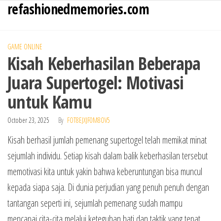
refashionedmemories.com
Skip
to
the
GAME ONLINE
content
Kisah Keberhasilan Beberapa
Juara Supertogel: Motivasi
untuk Kamu
October 23, 2025
By
FOT8EJXJF0M8OV5
Kisah berhasil jumlah pemenang supertogel telah memikat minat
sejumlah individu. Setiap kisah dalam balik keberhasilan tersebut
memotivasi kita untuk yakin bahwa keberuntungan bisa muncul
kepada siapa saja. Di dunia perjudian yang penuh penuh dengan
tantangan seperti ini, sejumlah pemenang sudah mampu
mencapai cita-cita melalui keteguhan hati dan taktik yang tepat