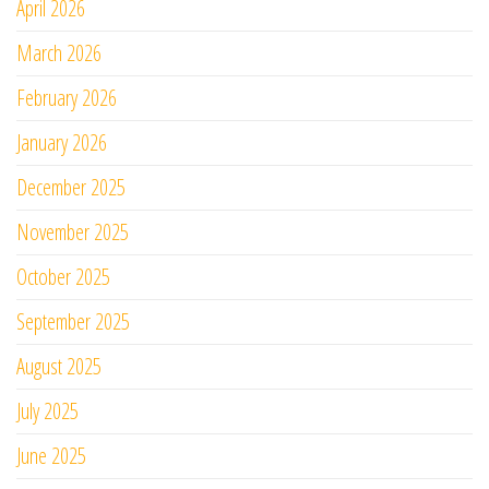
April 2026
March 2026
February 2026
January 2026
December 2025
November 2025
October 2025
September 2025
August 2025
July 2025
June 2025