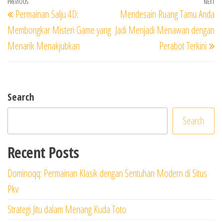
Post
Previous
PREVIOUS
NEXT
Ne
Permainan Salju 4D:
Mendesain Ruang Tamu Anda
navigation
Post
Po
Membongkar Misteri Game yang
Jadi Menjadi Menawan dengan
Menarik Menakjubkan
Perabot Terkini
Search
Search
Recent Posts
Dominoqq: Permainan Klasik dengan Sentuhan Modern di Situs
Pkv
Strategi Jitu dalam Menang Kuda Toto