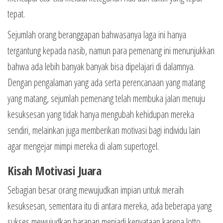
tepat.
Sejumlah orang beranggapan bahwasanya laga ini hanya
tergantung kepada nasib, namun para pemenang ini menunjukkan
bahwa ada lebih banyak banyak bisa dipelajari di dalamnya.
Dengan pengalaman yang ada serta perencanaan yang matang
yang matang, sejumlah pemenang telah membuka jalan menuju
kesuksesan yang tidak hanya mengubah kehidupan mereka
sendiri, melainkan juga memberikan motivasi bagi individu lain
agar mengejar mimpi mereka di alam supertogel.
Kisah Motivasi Juara
Sebagian besar orang mewujudkan impian untuk meraih
kesuksesan, sementara itu di antara mereka, ada beberapa yang
sukses mewujudkan harapan menjadi kenyataan karena lotto