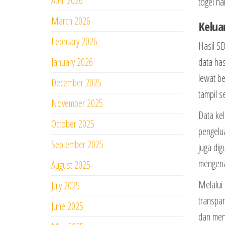
April 2026
togel hari
March 2026
Kelua
February 2026
Hasil SD
January 2026
data has
lewat be
December 2025
tampil s
November 2025
Data kel
October 2025
pengelua
September 2025
juga dig
mengenai
August 2025
Melalui 
July 2025
transpar
June 2025
dan men