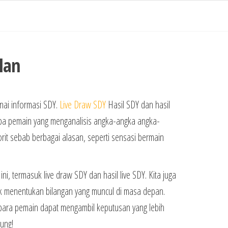
alan
enai informasi SDY.
Live Draw SDY
Hasil SDY dan hasil
apa pemain yang menganalisis angka-angka angka-
orit sebab berbagai alasan, seperti sensasi bermain
ni, termasuk live draw SDY dan hasil live SDY. Kita juga
 menentukan bilangan yang muncul di masa depan.
ara pemain dapat mengambil keputusan yang lebih
ung!