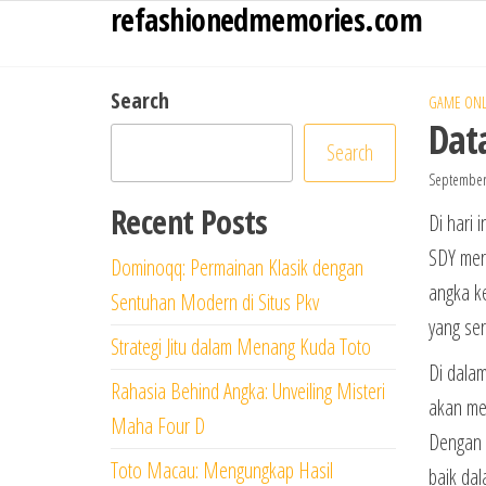
refashionedmemories.com
Skip
to
the
Search
GAME ONL
content
Dat
Search
September
Recent Posts
Di hari 
SDY mer
Dominoqq: Permainan Klasik dengan
angka ke
Sentuhan Modern di Situs Pkv
yang se
Strategi Jitu dalam Menang Kuda Toto
Di dalam
Rahasia Behind Angka: Unveiling Misteri
akan me
Maha Four D
Dengan 
Toto Macau: Mengungkap Hasil
baik dal