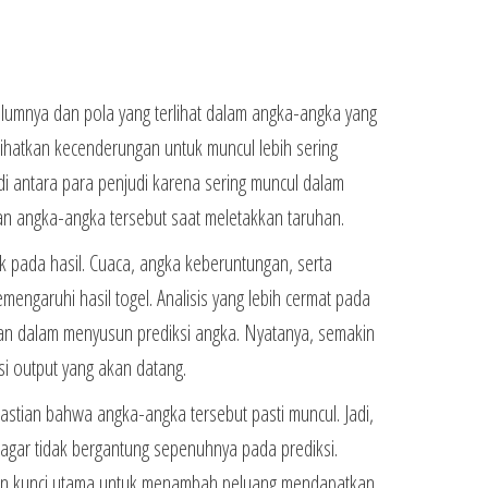
belumnya dan pola yang terlihat dalam angka-angka yang
ihatkan kecenderungan untuk muncul lebih sering
 di antara para penjudi karena sering muncul dalam
an angka-angka tersebut saat meletakkan taruhan.
 pada hasil. Cuaca, angka keberuntungan, serta
engaruhi hasil togel. Analisis yang lebih cermat pada
han dalam menyusun prediksi angka. Nyatanya, semakin
i output yang akan datang.
astian bahwa angka-angka tersebut pasti muncul. Jadi,
agar tidak bergantung sepenuhnya pada prediksi.
an kunci utama untuk menambah peluang mendapatkan