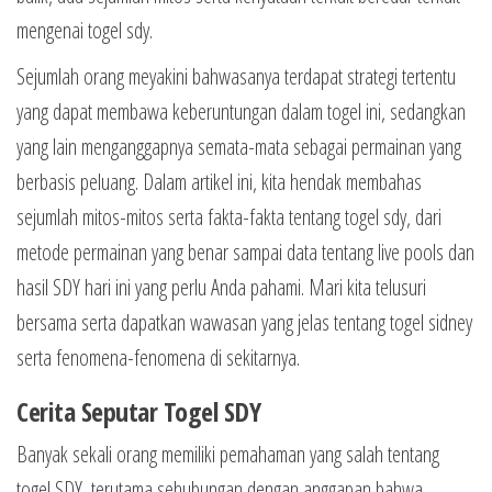
mengenai togel sdy.
Sejumlah orang meyakini bahwasanya terdapat strategi tertentu
yang dapat membawa keberuntungan dalam togel ini, sedangkan
yang lain menganggapnya semata-mata sebagai permainan yang
berbasis peluang. Dalam artikel ini, kita hendak membahas
sejumlah mitos-mitos serta fakta-fakta tentang togel sdy, dari
metode permainan yang benar sampai data tentang live pools dan
hasil SDY hari ini yang perlu Anda pahami. Mari kita telusuri
bersama serta dapatkan wawasan yang jelas tentang togel sidney
serta fenomena-fenomena di sekitarnya.
Cerita Seputar Togel SDY
Banyak sekali orang memiliki pemahaman yang salah tentang
togel SDY, terutama sehubungan dengan anggapan bahwa