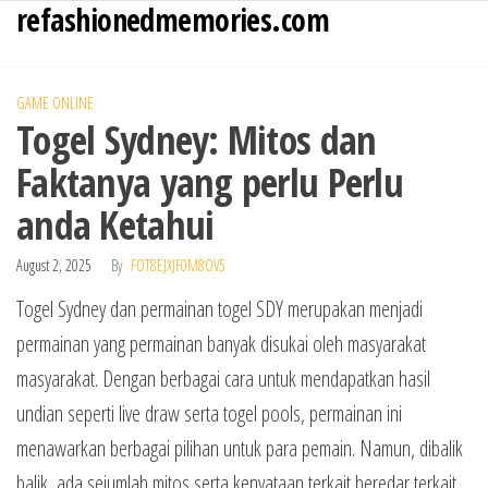
refashionedmemories.com
Skip
to
the
GAME ONLINE
content
Togel Sydney: Mitos dan
Faktanya yang perlu Perlu
anda Ketahui
August 2, 2025
By
FOT8EJXJF0M8OV5
Togel Sydney dan permainan togel SDY merupakan menjadi
permainan yang permainan banyak disukai oleh masyarakat
masyarakat. Dengan berbagai cara untuk mendapatkan hasil
undian seperti live draw serta togel pools, permainan ini
menawarkan berbagai pilihan untuk para pemain. Namun, dibalik
balik, ada sejumlah mitos serta kenyataan terkait beredar terkait