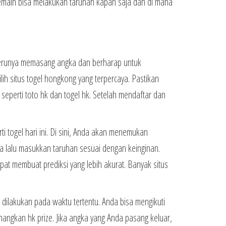
Pemain bisa melakukan taruhan kapan saja dan di mana
 serunya memasang angka dan berharap untuk
h situs togel hongkong yang terpercaya. Pastikan
 seperti toto hk dan togel hk. Setelah mendaftar dan
ti togel hari ini. Di sini, Anda akan menemukan
a lalu masukkan taruhan sesuai dengan keinginan.
t membuat prediksi yang lebih akurat. Banyak situs
dilakukan pada waktu tertentu. Anda bisa mengikuti
nangkan hk prize. Jika angka yang Anda pasang keluar,