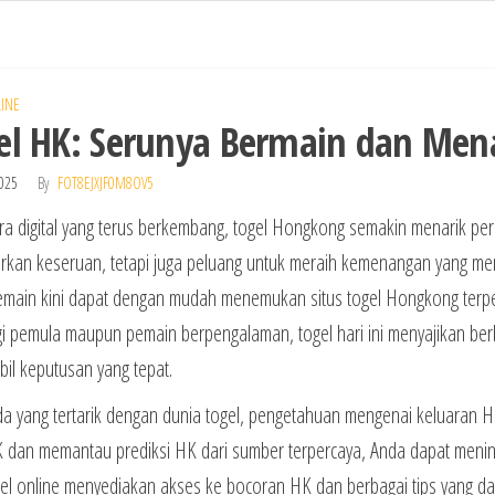
INE
el HK: Serunya Bermain dan Mena
2025
By
FOT8EJXJF0M8OV5
a digital yang terus berkembang, togel Hongkong semakin menarik perh
kan keseruan, tetapi juga peluang untuk meraih kemenangan yang men
pemain kini dapat dengan mudah menemukan situs togel Hongkong terpe
i pemula maupun pemain berpengalaman, togel hari ini menyajikan ber
il keputusan yang tepat.
a yang tertarik dengan dunia togel, pengetahuan mengenai keluaran H
 dan memantau prediksi HK dari sumber terpercaya, Anda dapat menin
ogel online menyediakan akses ke bocoran HK dan berbagai tips yang 