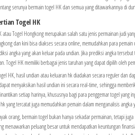
ntang serunya bermain togel HK dan semua yang ditawarkannya di dunia 
rtian Togel HK
 atau Togel Hongkong merupakan salah satu jenis permainan judi yang 
gkong dan kini bisa diakses secara online, memudahkan para pemain u
ksi angka yang akan keluar pada undian. Jika prediksi angka tersebu
an. Togel HK memiliki berbagai jenis taruhan yang dapat dipilih oleh p
gel HK, hasil undian atau keluaran hk diadakan secara reguler dan dapa
apat menyaksikan hasil undian ini secara real-time, sehingga memberi
inantikan setiap harinya, khususnya bagi para penggemar togel yang i
a hk yang tercatat juga memudahkan pemain dalam menganalisis angka ya
yak orang, bermain togel bukan hanya sekadar permainan, tetapi juga m
g menawarkan peluang besar untuk mendapatkan keuntungan finansial