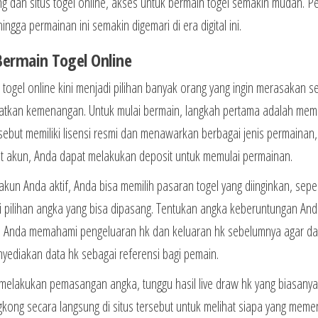
g dan situs togel online, akses untuk bermain togel semakin mudah. 
hingga permainan ini semakin digemari di era digital ini.
Bermain Togel Online
togel online kini menjadi pilihan banyak orang yang ingin merasakan
tkan kemenangan. Untuk mulai bermain, langkah pertama adalah memili
rsebut memiliki lisensi resmi dan menawarkan berbagai jenis permainan,
 akun, Anda dapat melakukan deposit untuk memulai permainan.
akun Anda aktif, Anda bisa memilih pasaran togel yang diinginkan, seper
 pilihan angka yang bisa dipasang. Tentukan angka keberuntungan And
n Anda memahami pengeluaran hk dan keluaran hk sebelumnya agar dapa
yediakan data hk sebagai referensi bagi pemain.
melakukan pemasangan angka, tunggu hasil live draw hk yang biasanya 
gkong secara langsung di situs tersebut untuk melihat siapa yang meme