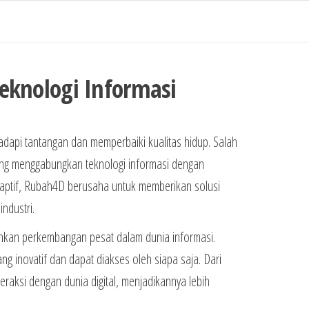
Teknologi Informasi
adapi tantangan dan memperbaiki kualitas hidup. Salah
 yang menggabungkan teknologi informasi dengan
daptif, Rubah4D berusaha untuk memberikan solusi
ndustri.
nkan perkembangan pesat dalam dunia informasi.
g inovatif dan dapat diakses oleh siapa saja. Dari
eraksi dengan dunia digital, menjadikannya lebih