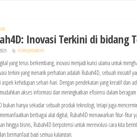
INE
ah4D: Inovasi Terkini di bidang 
 2025
By
FOT8EJXJF0M8OV5
igital yang terus berkembang, inovasi menjadi kunci utama untuk mengh
vasi terkini yang menarik perhatian adalah Rubah4D, sebuah inisiatif
i aspek kehidupan sehari-hari. Dengan pendekatan yang kreatif dan a
mudahkan akses informasi dan meningkatkan efisiensi dalam beragam i
 bukan hanya sekadar sebuah produk teknologi, tetapi juga mencermi
emanfaatkan berbagai alat digital, Rubah4D menawarkan fitur-fitur yan
an hingga bisnis, Rubah4D berpotensi untuk merevolusi cara kita berint
 dan bermanfaat bagi semua kalangan.