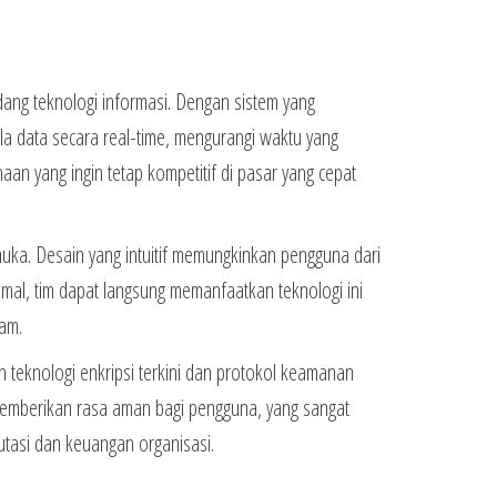
ang teknologi informasi. Dengan sistem yang
 data secara real-time, mengurangi waktu yang
an yang ingin tetap kompetitif di pasar yang cepat
a. Desain yang intuitif memungkinkan pengguna dari
imal, tim dapat langsung memanfaatkan teknologi ini
am.
teknologi enkripsi terkini dan protokol keamanan
i memberikan rasa aman bagi pengguna, yang sangat
utasi dan keuangan organisasi.