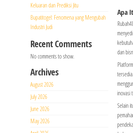
Keluaran dan Prediksi Jitu
Apa I
Bupatitogel: Fenomena yang Mengubah
Rubah4D
Industri Judi
menyedia
Recent Comments
kebutuha
dan bisn
No comments to show.
Platfor
Archives
tersedi
menggun
August 2026
inovasi 
July 2026
Selain i
June 2026
pemaham
May 2026
pendekat