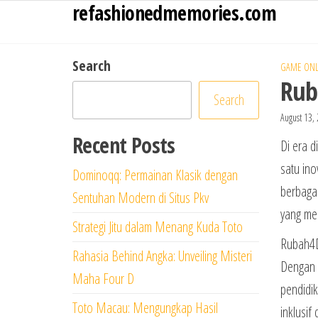
refashionedmemories.com
Skip
to
the
Search
GAME ONL
content
Rub
Search
August 13,
Recent Posts
Di era d
satu ino
Dominoqq: Permainan Klasik dengan
berbaga
Sentuhan Modern di Situs Pkv
yang me
Strategi Jitu dalam Menang Kuda Toto
Rubah4D
Rahasia Behind Angka: Unveiling Misteri
Dengan m
Maha Four D
pendidik
Toto Macau: Mengungkap Hasil
inklusif