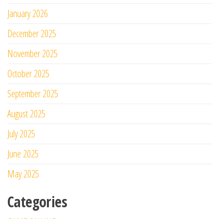
January 2026
December 2025
November 2025
October 2025
September 2025
August 2025
July 2025
June 2025
May 2025
Categories