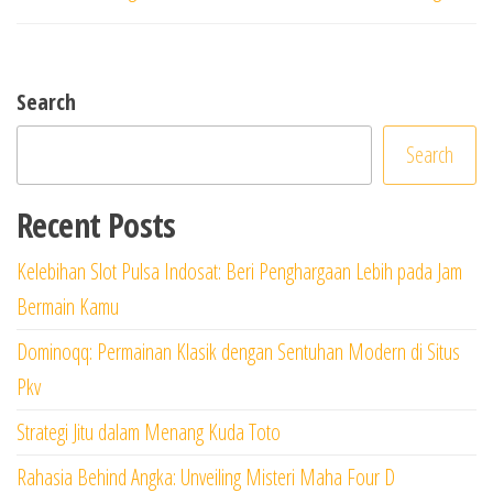
Search
Search
Recent Posts
Kelebihan Slot Pulsa Indosat: Beri Penghargaan Lebih pada Jam
Bermain Kamu
Dominoqq: Permainan Klasik dengan Sentuhan Modern di Situs
Pkv
Strategi Jitu dalam Menang Kuda Toto
Rahasia Behind Angka: Unveiling Misteri Maha Four D