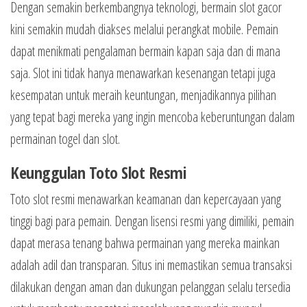
Dengan semakin berkembangnya teknologi, bermain slot gacor
kini semakin mudah diakses melalui perangkat mobile. Pemain
dapat menikmati pengalaman bermain kapan saja dan di mana
saja. Slot ini tidak hanya menawarkan kesenangan tetapi juga
kesempatan untuk meraih keuntungan, menjadikannya pilihan
yang tepat bagi mereka yang ingin mencoba keberuntungan dalam
permainan togel dan slot.
Keunggulan Toto Slot Resmi
Toto slot resmi menawarkan keamanan dan kepercayaan yang
tinggi bagi para pemain. Dengan lisensi resmi yang dimiliki, pemain
dapat merasa tenang bahwa permainan yang mereka mainkan
adalah adil dan transparan. Situs ini memastikan semua transaksi
dilakukan dengan aman dan dukungan pelanggan selalu tersedia