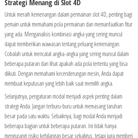
Strategi Menang di Slot 4D
Untuk meraih kemenangan dalam permainan slot 4D, penting bagi
pemain untuk memahami pola permainan dan memanfaatkan fitur
yang ada. Menganalisis kombinasi angka yang sering muncul
dapat memberikan wawasan tentang peluang kemenangan.
Cobalah untuk mencatat angka-angka yang sering muncul dalam
beberapa putaran dan lihat apakah ada pola tertentu yang bisa
diikuti. Dengan memahami kecenderungan mesin, Anda dapat
membuat keputusan yang lebih baik saat memilih angka.
Selanjutnya, pengaturan modal menjadi aspek penting dalam
strategi Anda. Jangan terburu-buru untuk memasang taruhan
besar pada satu waktu. Sebaiknya, bagi modal Anda menjadi
beberapa bagian untuk beberapa putaran. Ini tidak hanya
mengurangi risiko kehilangan besar sekaligus, tetapi juga memberi