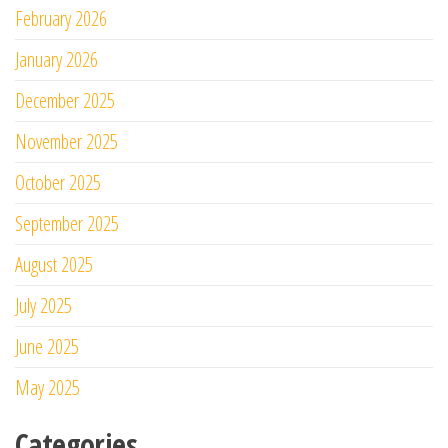
February 2026
January 2026
December 2025
November 2025
October 2025
September 2025
August 2025
July 2025
June 2025
May 2025
Categories