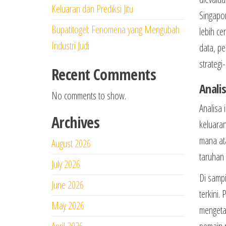
Keluaran dan Prediksi Jitu
Singapor
Bupatitogel: Fenomena yang Mengubah
lebih c
Industri Judi
data, pe
strategi
Recent Comments
Anali
No comments to show.
Analisa 
Archives
keluaran
mana at
August 2026
taruhan
July 2026
Di sampi
June 2026
terkini.
May 2026
mengetah