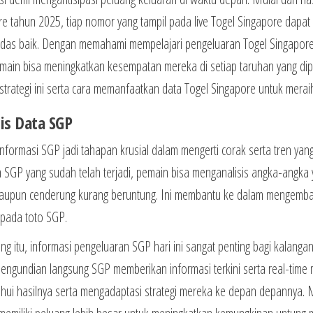
e tahun 2025, tiap nomor yang tampil pada live Togel Singapore dapat
erdas baik. Dengan memahami mempelajari pengeluaran Togel Singapor
main bisa meningkatkan kesempatan mereka di setiap taruhan yang dipas
-strategi ini serta cara memanfaatkan data Togel Singapore untuk mera
sis Data SGP
informasi SGP jadi tahapan krusial dalam mengerti corak serta tren y
 SGP yang sudah telah terjadi, pemain bisa menganalisis angka-angka
aupun cenderung kurang beruntung. Ini membantu ke dalam mengembang
 pada toto SGP.
ng itu, informasi pengeluaran SGP hari ini sangat penting bagi kalanga
 Pengundian langsung SGP memberikan informasi terkini serta real-time
ui hasilnya serta mengadaptasi strategi mereka ke depan depannya. M