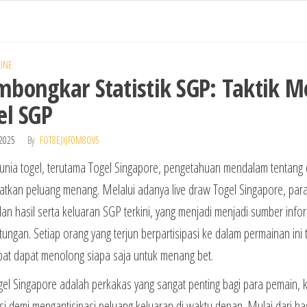
INE
bongkar Statistik SGP: Taktik 
el SGP
 2025
By
FOT8EJXJF0M8OV5
nia togel, terutama Togel Singapore, pengetahuan mendalam tentang da
atkan peluang menang. Melalui adanya live draw Togel Singapore, par
an hasil serta keluaran SGP terkini, yang menjadi menjadi sumber info
ungan. Setiap orang yang terjun berpartisipasi ke dalam permainan in
pat dapat menolong siapa saja untuk menang bet.
gel Singapore adalah perkakas yang sangat penting bagi para pemain,
si demi mengantisipasi peluang keluaran di waktu depan. Mulai dari has