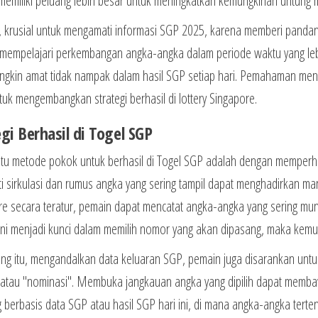
memiliki peluang lebih besar untuk meningkatkan kemungkinan untung
, krusial untuk mengamati informasi SGP 2025, karena memberi pandan
 mempelajari perkembangan angka-angka dalam periode waktu yang le
ngkin amat tidak nampak dalam hasil SGP setiap hari. Pemahaman men
tuk mengembangkan strategi berhasil di lottery Singapore.
egi Berhasil di Togel SGP
atu metode pokok untuk berhasil di Togel SGP adalah dengan memperh
 sirkulasi dan rumus angka yang sering tampil dapat menghadirkan manf
e secara teratur, pemain dapat mencatat angka-angka yang sering munc
 ini menjadi kunci dalam memilih nomor yang akan dipasang, maka kem
ng itu, mengandalkan data keluaran SGP, pemain juga disarankan untu
 atau "nominasi". Membuka jangkauan angka yang dipilih dapat memba
g berbasis data SGP atau hasil SGP hari ini, di mana angka-angka tert