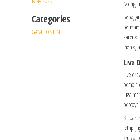
May 2025
Mengguna
Categories
Sebagai
bermain 
GAME ONLINE
karena i
menjaga 
Live 
Live dra
pemain d
juga me
percaya 
Keluaran
tetapi j
krusial