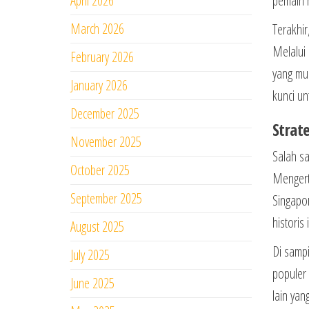
April 2026
pemain 
March 2026
Terakhir
Melalui
February 2026
yang mu
January 2026
kunci un
December 2025
Strat
November 2025
Salah s
October 2025
Mengerti
September 2025
Singapor
historis
August 2025
Di sampi
July 2025
populer
June 2025
lain yan