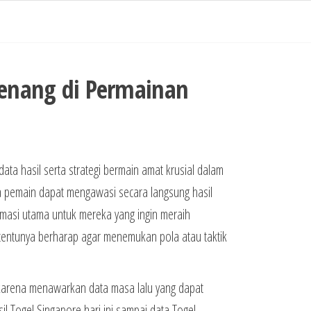
Menang di Permainan
ta hasil serta strategi bermain amat krusial dalam
a pemain dapat mengawasi secara langsung hasil
rmasi utama untuk mereka yang ingin meraih
i tentunya berharap agar menemukan pola atau taktik
 karena menawarkan data masa lalu yang dapat
il Togel Singapore hari ini sampai data Togel