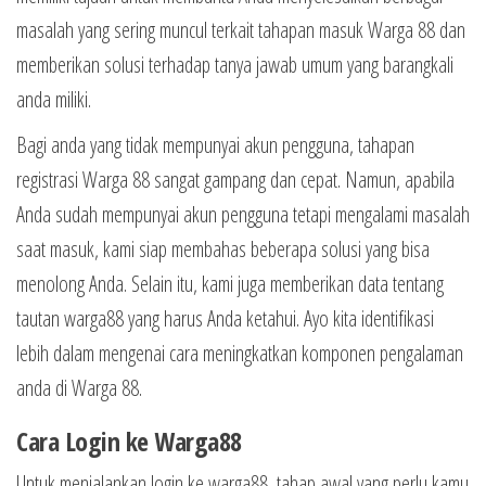
masalah yang sering muncul terkait tahapan masuk Warga 88 dan
memberikan solusi terhadap tanya jawab umum yang barangkali
anda miliki.
Bagi anda yang tidak mempunyai akun pengguna, tahapan
registrasi Warga 88 sangat gampang dan cepat. Namun, apabila
Anda sudah mempunyai akun pengguna tetapi mengalami masalah
saat masuk, kami siap membahas beberapa solusi yang bisa
menolong Anda. Selain itu, kami juga memberikan data tentang
tautan warga88 yang harus Anda ketahui. Ayo kita identifikasi
lebih dalam mengenai cara meningkatkan komponen pengalaman
anda di Warga 88.
Cara Login ke Warga88
Untuk menjalankan login ke warga88, tahap awal yang perlu kamu