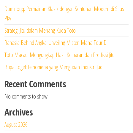
Dominoqq: Permainan Klasik dengan Sentuhan Modern di Situs
Pkv
Strategi Jitu dalam Menang Kuda Toto
Rahasia Behind Angka: Unveiling Misteri Maha Four D
Toto Macau: Mengungkap Hasil Keluaran dan Prediksi Jitu
Bupatitogel: Fenomena yang Mengubah Industri Judi
Recent Comments
No comments to show.
Archives
August 2026