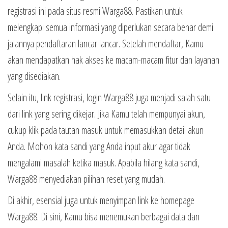
registrasi ini pada situs resmi Warga88. Pastikan untuk
melengkapi semua informasi yang diperlukan secara benar demi
jalannya pendaftaran lancar lancar. Setelah mendaftar, Kamu
akan mendapatkan hak akses ke macam-macam fitur dan layanan
yang disediakan.
Selain itu, link registrasi, login Warga88 juga menjadi salah satu
dari link yang sering dikejar. Jika Kamu telah mempunyai akun,
cukup klik pada tautan masuk untuk memasukkan detail akun
Anda. Mohon kata sandi yang Anda input akur agar tidak
mengalami masalah ketika masuk. Apabila hilang kata sandi,
Warga88 menyediakan pilihan reset yang mudah.
Di akhir, esensial juga untuk menyimpan link ke homepage
Warga88. Di sini, Kamu bisa menemukan berbagai data dan