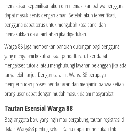
memastikan kepemilikan akun dan memastikan bahwa pengguna
dapat masuk servis dengan aman. Setelah akun terverifikasi,
pengguna dapat terus untuk mengubah kata sandi dan
memasukkan data tambahan jika diperlukan.
Warga 88 juga memberikan bantuan dukungan bagi pengguna
yang mengalami kesulitan saat pendaftaran. User dapat
mengakses tutorial atau menghubungi layanan pelanggan jika ada
tanya lebih lanjut. Dengan cara ini, Warga 88 berupaya
mempermudah proses pendaftaran dan menjamin bahwa setiap
orang user dapat dengan mudah masuk dalam masyarakat.
Tautan Esensial Warga 88
Bagi anggota baru yang ingin mau bergabung, tautan registrasi di
dalam Warga88 penting sekali. Kamu dapat menemukan link