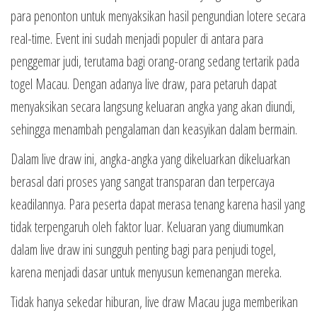
para penonton untuk menyaksikan hasil pengundian lotere secara
real-time. Event ini sudah menjadi populer di antara para
penggemar judi, terutama bagi orang-orang sedang tertarik pada
togel Macau. Dengan adanya live draw, para petaruh dapat
menyaksikan secara langsung keluaran angka yang akan diundi,
sehingga menambah pengalaman dan keasyikan dalam bermain.
Dalam live draw ini, angka-angka yang dikeluarkan dikeluarkan
berasal dari proses yang sangat transparan dan terpercaya
keadilannya. Para peserta dapat merasa tenang karena hasil yang
tidak terpengaruh oleh faktor luar. Keluaran yang diumumkan
dalam live draw ini sungguh penting bagi para penjudi togel,
karena menjadi dasar untuk menyusun kemenangan mereka.
Tidak hanya sekedar hiburan, live draw Macau juga memberikan