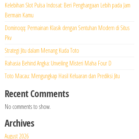
Kelebihan Slot Pulsa Indosat: Beri Penghargaan Lebih pada Jam
Bermain Kamu
Dominoqq: Permainan Klasik dengan Sentuhan Modern di Situs
Pkv
Strategi Jitu dalam Menang Kuda Toto
Rahasia Behind Angka: Unveiling Misteri Maha Four D
Toto Macau: Mengungkap Hasil Keluaran dan Prediksi Jitu
Recent Comments
No comments to show.
Archives
August 2026