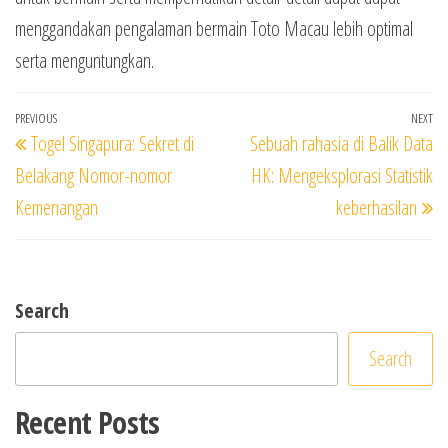
menggandakan pengalaman bermain Toto Macau lebih optimal
serta menguntungkan.
Post
Previous
PREVIOUS
NEXT
Ne
Togel Singapura: Sekret di
Sebuah rahasia di Balik Data
navigation
Post
Po
Belakang Nomor-nomor
HK: Mengeksplorasi Statistik
Kemenangan
keberhasilan
Search
Search
Recent Posts