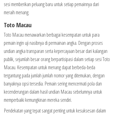
sesi memberikan peluang baru untuk setiap pemainnya dari
meraih menang.
Toto Macau
Toto Macau menawarkan berbagai kesempatan untuk para
pemain ingin uji nasibnya di permainan angka. Dengan proses
undian angka transparan serta kepercayaan besar dari kalangan
publik, sejumlah besar orang berpartisipasi dalam setiap sesi Toto
Macau. Kesempatan untuk menang dapat berbeda-beda
tergantung pada jumlah jumlah nomor yang ditemukan, dengan
banyaknya opsi tersedia. Pemain sering mencermati pola dan
kecenderungan dalam hasil undian Macau sebelumnya untuk
memperbaiki kemungkinan mereka sendiri.
Pendekatan yang tepat sangat penting untuk kesuksesan dalam