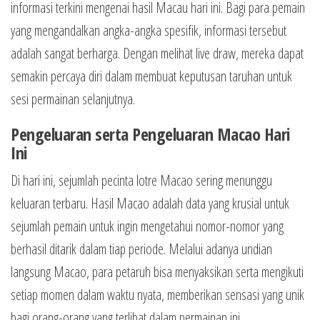
informasi terkini mengenai hasil Macau hari ini. Bagi para pemain
yang mengandalkan angka-angka spesifik, informasi tersebut
adalah sangat berharga. Dengan melihat live draw, mereka dapat
semakin percaya diri dalam membuat keputusan taruhan untuk
sesi permainan selanjutnya.
Pengeluaran serta Pengeluaran Macao Hari
Ini
Di hari ini, sejumlah pecinta lotre Macao sering menunggu
keluaran terbaru. Hasil Macao adalah data yang krusial untuk
sejumlah pemain untuk ingin mengetahui nomor-nomor yang
berhasil ditarik dalam tiap periode. Melalui adanya undian
langsung Macao, para petaruh bisa menyaksikan serta mengikuti
setiap momen dalam waktu nyata, memberikan sensasi yang unik
bagi orang-orang yang terlibat dalam permainan ini.