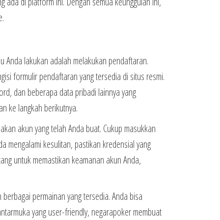
ada di platform ini. Dengan semua keunggulan ini,
e.
lu Anda lakukan adalah melakukan pendaftaran.
i formulir pendaftaran yang tersedia di situs resmi.
rd, dan beberapa data pribadi lainnya yang
kan ke langkah berikutnya.
nakan akun yang telah Anda buat. Cukup masukkan
a mengalami kesulitan, pastikan kredensial yang
ncang untuk memastikan keamanan akun Anda,
 berbagai permainan yang tersedia. Anda bisa
 antarmuka yang user-friendly, negarapoker membuat