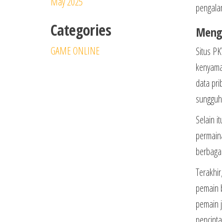
May 2025
pengala
Categories
Menga
GAME ONLINE
Situs P
kenyama
data pri
sungguh
Selain i
permaina
berbaga
Terakhi
pemain 
pemain j
pencinta