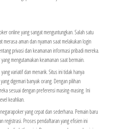
ker online yang sangat menguntungkan. Salah satu
pat merasa aman dan nyaman saat melakukan login
entang privasi dan keamanan informasi pribadi mereka.
er yang mengutamakan keamanan saat bermain.
ng variatif dan menarik. Situs ini tidak hanya
 yang digemari banyak orang. Dengan pilihan
ka sesuai dengan preferensi masing-masing. Ini
evel keahlian.
r negarapoker yang cepat dan sederhana. Pemain baru
egistrasi. Proses pendaftaran yang efisien ini