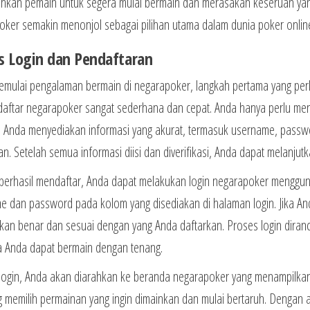
kan pemain untuk segera mulai bermain dan merasakan keseruan yang 
oker semakin menonjol sebagai pilihan utama dalam dunia poker onlin
s Login dan Pendaftaran
emulai pengalaman bermain di negarapoker, langkah pertama yang per
aftar negarapoker sangat sederhana dan cepat. Anda hanya perlu mengis
n Anda menyediakan informasi yang akurat, termasuk username, passwo
an. Setelah semua informasi diisi dan diverifikasi, Anda dapat melanjut
 berhasil mendaftar, Anda dapat melakukan login negarapoker menggu
 dan password pada kolom yang disediakan di halaman login. Jika And
kan benar dan sesuai dengan yang Anda daftarkan. Proses login dira
a Anda dapat bermain dengan tenang.
 login, Anda akan diarahkan ke beranda negarapoker yang menampilkan
g memilih permainan yang ingin dimainkan dan mulai bertaruh. Dengan