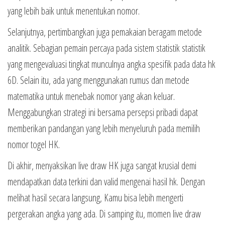
yang lebih baik untuk menentukan nomor.
Selanjutnya, pertimbangkan juga pemakaian beragam metode
analitik. Sebagian pemain percaya pada sistem statistik statistik
yang mengevaluasi tingkat munculnya angka spesifik pada data hk
6D. Selain itu, ada yang menggunakan rumus dan metode
matematika untuk menebak nomor yang akan keluar.
Menggabungkan strategi ini bersama persepsi pribadi dapat
memberikan pandangan yang lebih menyeluruh pada memilih
nomor togel HK.
Di akhir, menyaksikan live draw HK juga sangat krusial demi
mendapatkan data terkini dan valid mengenai hasil hk. Dengan
melihat hasil secara langsung, Kamu bisa lebih mengerti
pergerakan angka yang ada. Di samping itu, momen live draw