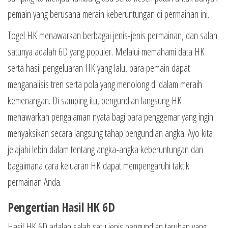
pemain yang berusaha meraih keberuntungan di permainan ini.
Togel HK menawarkan berbagai jenis-jenis permainan, dan salah
satunya adalah 6D yang populer. Melalui memahami data HK
serta hasil pengeluaran HK yang lalu, para pemain dapat
menganalisis tren serta pola yang menolong di dalam meraih
kemenangan. Di samping itu, pengundian langsung HK
menawarkan pengalaman nyata bagi para penggemar yang ingin
menyaksikan secara langsung tahap pengundian angka. Ayo kita
jelajahi lebih dalam tentang angka-angka keberuntungan dan
bagaimana cara keluaran HK dapat mempengaruhi taktik
permainan Anda.
Pengertian Hasil HK 6D
Hasil HK 6D adalah salah satu jenis pengundian taruhan yang