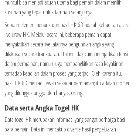
muncul bisa menjadi acuan utama bagi pemain dalam memilih
susunan yang tepat untuk taruhan selanjutnya.
Sebuah elemen menarik dari hasil HK 6D adalah kehadiran acara
live draw HK. Melalui acara ini, beberapa pemain dapat
menyaksikan secara live jalannya pengundian angka yang
dilakukan secara transparan. Hal ini tidak cuma menjadikan tensi
dalam permainan, namun juga membangkitkan rasa keyakinan
terhadap keadilan dalam proses yang terjadi. Oleh karena itu,
hasil HK 6D menjadi lewati sekadar permainan; itu adalah momen
yang ditunggu-tunggu oleh banyak orang.
Data serta Angka Togel HK
Data togel HK merupakan informasi yang sangat berharga bagi
para pemain. Data ini mencakup diverse hasil pengeluaran