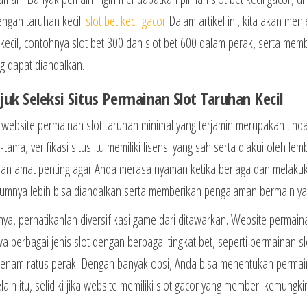
ngan taruhan kecil.
slot bet kecil gacor
Dalam artikel ini, kita akan men
kecil, contohnya slot bet 300 dan slot bet 600 dalam perak, serta memb
ng dapat diandalkan.
juk Seleksi Situs Permainan Slot Taruhan Kecil
website permainan slot taruhan minimal yang terjamin merupakan tinda
tama, verifikasi situs itu memiliki lisensi yang sah serta diakui oleh l
n amat penting agar Anda merasa nyaman ketika berlaga dan melakukan
umnya lebih bisa diandalkan serta memberikan pengalaman bermain yan
nya, perhatikanlah diversifikasi game dari ditawarkan. Website permai
berbagai jenis slot dengan berbagai tingkat bet, seperti permainan slo
 enam ratus perak. Dengan banyak opsi, Anda bisa menentukan permai
lain itu, selidiki jika website memiliki slot gacor yang memberi kemungk