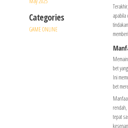
May 2025
Terakhir
Categories
apabila 
tindaka
GAME ONLINE
memberik
Manfa
Memaink
bet yang
Ini mem
bet mer
Manfaat
rendah,
tepat sa
kesenang