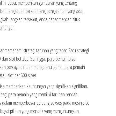
 Hal ini dapat memberikan gambaran yang tentang
mberi tanggapan baik tentang pengalaman yang ada,
ngkah-langkah tersebut, Anda dapat mencari situs
euntungan.
 memahami strategi taruhan yang tepat. Satu strategi
0 dan slot bet 200. Sehingga, para pemain bisa
kan percaya diri dan mengetahui game, para pemain
au slot bet 600 silver.
bisa memberikan keuntungan yang signifikan signifikan.
gi para pemain yang memiliki taruhan rendah.
s dalam memperbesar peluang sukses pada mesin slot
sebagai pilihan yang menarik yang menguntungkan.