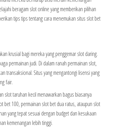
jelajahi beragam slot online yang memberikan pilihan
erikan tips tips tentang cara menemukan situs slot bet
kan krusial bagi mereka yang penggemar slot daring.
embaga permainan judi. Di dalam ranah permainan slot,
 transaksional. Situs yang mengantongi lisensi yang
g fair.
nan slot taruhan kecil menawarkan bagus biasanya
t bet 100, permainan slot bet dua ratus, ataupun slot
nan yang tepat sesuai dengan budget dan kesukaan
inan kemenangan lebih tinggi.