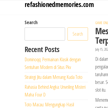
refashionedmemories.com
Skip
to
the
Search
GAME ONL
content
Mes
Search
Ter
Recent Posts
July 15, 2
Di dalam
Dominoqq: Permainan Klasik dengan
pengalam
Sentuhan Modern di Situs Pkv
taruhan
Strategi Jitu dalam Menang Kuda Toto
besar. S
Rahasia Behind Angka: Unveiling Misteri
slot itu.
Maha Four D
Menemuka
Toto Macau: Mengungkap Hasil
serta ny