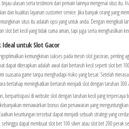
, tinjau ulasan serta testimoni dari pemain lainnya mengenai situs itu.
an dan kualitas layanan customer service. Jika banyak orang yang me
mungkinan situs itu adalah opsi yang untuk anda. Dengan mengikuti la
n slot bet kecil yang tidak cuma aman, tapi juga serta menghasilkan k
k Ideal untuk Slot Gacor
goptimalkan kemungkinan sukses pada mesin slot gacoran, penting agar
at dapat diterapkan adalah awal dari bertaruh kecil seperti slot bet 10
mi suasana game tanpa menghadapi risiko yang besar. Setelah merasa
ara bertahap meningkatkan bertaruh menjadi slot dengan taruhan 300 at
, berpartisipasi di website slot dengan taruhan kecil yang terpercaya 
ni kebanyakan menawarkan bonus dan penawaran yang menguntungkan ba
atkan keuntungan tersebut dapat menjadi sebuah strategi yang cerda
 sehingga dapat membuat slot bet 100 silver atau slot bet 200 perak 