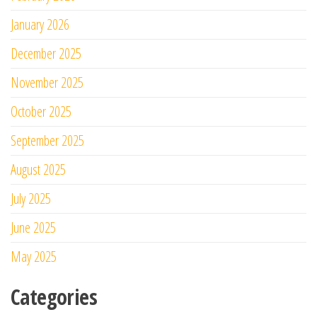
January 2026
December 2025
November 2025
October 2025
September 2025
August 2025
July 2025
June 2025
May 2025
Categories