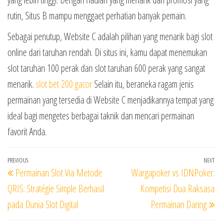
rutin, Situs B mampu menggaet perhatian banyak pemain.
Sebagai penutup, Website C adalah pilihan yang menarik bagi slot
online dari taruhan rendah. Di situs ini, kamu dapat menemukan
slot taruhan 100 perak dan slot taruhan 600 perak yang sangat
menarik.
slot bet 200 gacor
Selain itu, beraneka ragam jenis
permainan yang tersedia di Website C menjadikannya tempat yang
ideal bagi mengetes berbagai taknik dan mencari permainan
favorit Anda.
Post
Previous
PREVIOUS
NEXT
Ne
Permainan Slot Via Metode
Wargapoker vs IDNPoker:
navigation
Post
Po
QRIS: Stratégie Simple Berhasil
Kompetisi Dua Raksasa
pada Dunia Slot Digital
Permainan Daring