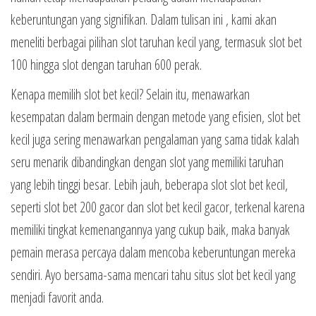
keberuntungan yang signifikan. Dalam tulisan ini , kami akan
meneliti berbagai pilihan slot taruhan kecil yang, termasuk slot bet
100 hingga slot dengan taruhan 600 perak.
Kenapa memilih slot bet kecil? Selain itu, menawarkan
kesempatan dalam bermain dengan metode yang efisien, slot bet
kecil juga sering menawarkan pengalaman yang sama tidak kalah
seru menarik dibandingkan dengan slot yang memiliki taruhan
yang lebih tinggi besar. Lebih jauh, beberapa slot slot bet kecil,
seperti slot bet 200 gacor dan slot bet kecil gacor, terkenal karena
memiliki tingkat kemenangannya yang cukup baik, maka banyak
pemain merasa percaya dalam mencoba keberuntungan mereka
sendiri. Ayo bersama-sama mencari tahu situs slot bet kecil yang
menjadi favorit anda.