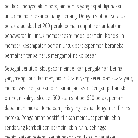
bet kecil menyediakan beragam bonus yang dapat digunakan
untuk memperbesar peluang menang. Dengan slot bet seratus
perak atau slot bet 200 perak, pemain dapat memanfaatkan
penawaran ini untuk memperbesar modal bermain. Kondisi ini
memberi kesempatan pemain untuk bereksperimen beraneka
permainan tanpa harus mengambil risiko besar.
Sebagai penutup, slot gacor memberikan pengalaman bermain
yang menghibur dan menghibur. Grafis yang keren dan suara yang
memotivasi menjadikan permainan jadi asik. Dengan pilihan slot
online, misalnya slot bet 300 atau slot bet 600 perak, pemain
dapat menemukan tema dan jenis yang sesuai dengan preferensi
mereka. Pengalaman positif ini akan membuat pemain lebih
cenderung kembali dan bermain lebih rutin, sehingga
meningkatkan potensi keuntungan yang dapat didapatkan.