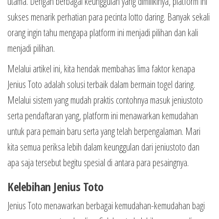
utama. Dengan berbagai keunggulan yang dimilikinya, platform ini
sukses menarik perhatian para pecinta lotto daring. Banyak sekali
orang ingin tahu mengapa platform ini menjadi pilihan dan kali
menjadi pilihan.
Melalui artikel ini, kita hendak membahas lima faktor kenapa
Jenius Toto adalah solusi terbaik dalam bermain togel daring.
Melalui sistem yang mudah praktis contohnya masuk jeniustoto
serta pendaftaran yang, platform ini menawarkan kemudahan
untuk para pemain baru serta yang telah berpengalaman. Mari
kita semua periksa lebih dalam keunggulan dari jeniustoto dan
apa saja tersebut begitu spesial di antara para pesaingnya.
Kelebihan Jenius Toto
Jenius Toto menawarkan berbagai kemudahan-kemudahan bagi