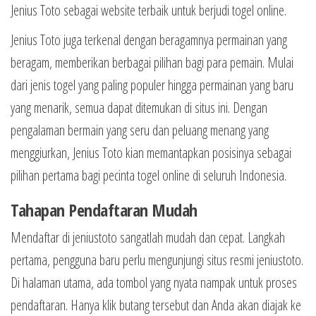
Jenius Toto sebagai website terbaik untuk berjudi togel online.
Jenius Toto juga terkenal dengan beragamnya permainan yang
beragam, memberikan berbagai pilihan bagi para pemain. Mulai
dari jenis togel yang paling populer hingga permainan yang baru
yang menarik, semua dapat ditemukan di situs ini. Dengan
pengalaman bermain yang seru dan peluang menang yang
menggiurkan, Jenius Toto kian memantapkan posisinya sebagai
pilihan pertama bagi pecinta togel online di seluruh Indonesia.
Tahapan Pendaftaran Mudah
Mendaftar di jeniustoto sangatlah mudah dan cepat. Langkah
pertama, pengguna baru perlu mengunjungi situs resmi jeniustoto.
Di halaman utama, ada tombol yang nyata nampak untuk proses
pendaftaran. Hanya klik butang tersebut dan Anda akan diajak ke