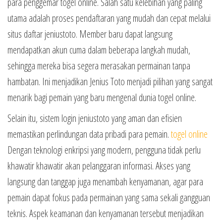
para penggemar togel online. Salah satu kelebihan yang paling
utama adalah proses pendaftaran yang mudah dan cepat melalui
situs daftar jeniustoto. Member baru dapat langsung
mendapatkan akun cuma dalam beberapa langkah mudah,
sehingga mereka bisa segera merasakan permainan tanpa
hambatan. Ini menjadikan Jenius Toto menjadi pilihan yang sangat
menarik bagi pemain yang baru mengenal dunia togel online.
Selain itu, sistem login jeniustoto yang aman dan efisien
memastikan perlindungan data pribadi para pemain.
togel online
Dengan teknologi enkripsi yang modern, pengguna tidak perlu
khawatir khawatir akan pelanggaran informasi. Akses yang
langsung dan tanggap juga menambah kenyamanan, agar para
pemain dapat fokus pada permainan yang sama sekali gangguan
teknis. Aspek keamanan dan kenyamanan tersebut menjadikan