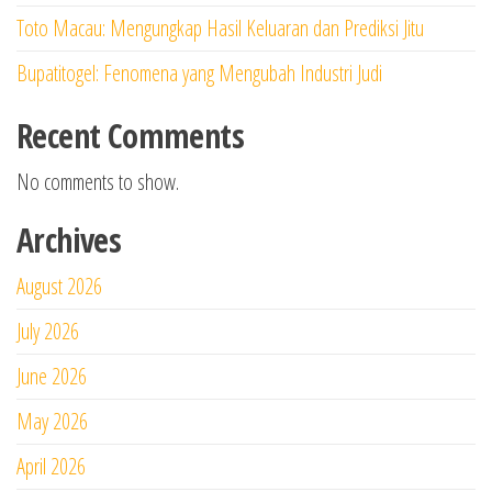
Toto Macau: Mengungkap Hasil Keluaran dan Prediksi Jitu
Bupatitogel: Fenomena yang Mengubah Industri Judi
Recent Comments
No comments to show.
Archives
August 2026
July 2026
June 2026
May 2026
April 2026