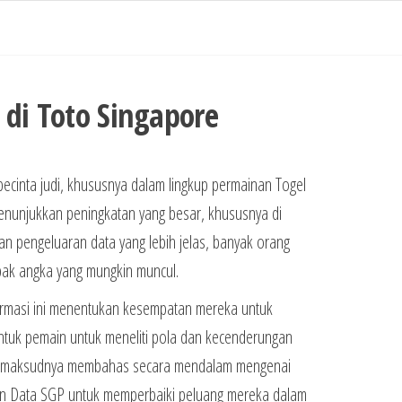
di Toto Singapore
pecinta judi, khususnya dalam lingkup permainan Togel
 menunjukkan peningkatan yang besar, khususnya di
 pengeluaran data yang lebih jelas, banyak orang
bak angka yang mungkin muncul.
ormasi ini menentukan kesempatan mereka untuk
untuk pemain untuk meneliti pola dan kecenderungan
l ini maksudnya membahas secara mendalam mengenai
an Data SGP untuk memperbaiki peluang mereka dalam