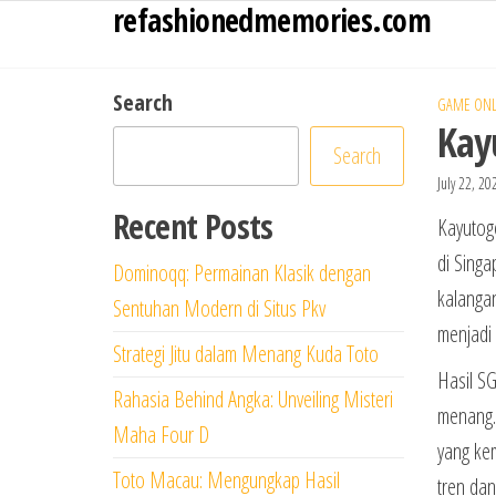
refashionedmemories.com
Skip
to
the
Search
GAME ONL
content
Kay
Search
July 22, 2
Recent Posts
Kayutoge
di Singa
Dominoqq: Permainan Klasik dengan
kalanga
Sentuhan Modern di Situs Pkv
menjadi
Strategi Jitu dalam Menang Kuda Toto
Hasil S
Rahasia Behind Angka: Unveiling Misteri
menang. 
Maha Four D
yang ke
Toto Macau: Mengungkap Hasil
tren da