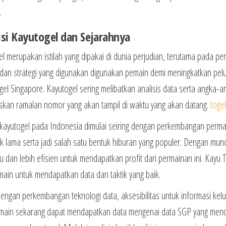
.
isi Kayutogel dan Sejarahnya
l merupakan istilah yang dipakai di dunia perjudian, terutama pada pe
dan strategi yang digunakan digunakan pemain demi meningkatkan pel
el Singapore. Kayutogel sering melibatkan analisis data serta angka-a
kan ramalan nomor yang akan tampil di waktu yang akan datang.
toge
kayutogel pada Indonesia dimulai seiring dengan perkembangan permai
 lama serta jadi salah satu bentuk hiburan yang populer. Dengan munc
u dan lebih efisien untuk mendapatkan profit dari permainan ini. Kayu
ain untuk mendapatkan data dan taktik yang baik.
dengan perkembangan teknologi data, aksesibilitas untuk informasi ke
main sekarang dapat mendapatkan data mengenai data SGP yang menca