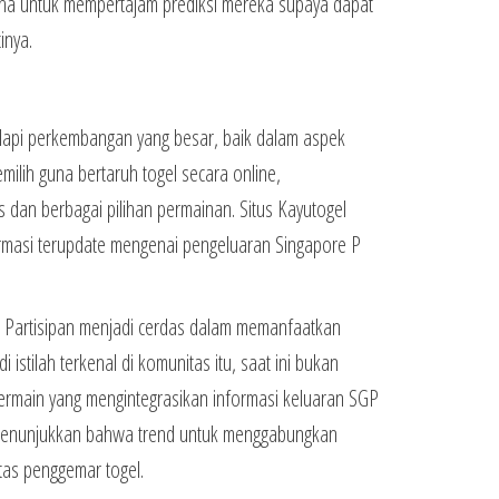
usaha untuk mempertajam prediksi mereka supaya dapat
inya.
dapi perkembangan yang besar, baik dalam aspek
ilih guna bertaruh togel secara online,
dan berbagai pilihan permainan. Situs Kayutogel
formasi terupdate mengenai pengeluaran Singapore P
P. Partisipan menjadi cerdas dalam memanfaatkan
istilah terkenal di komunitas itu, saat ini bukan
bermain yang mengintegrasikan informasi keluaran SGP
ni menunjukkan bahwa trend untuk menggabungkan
tas penggemar togel.