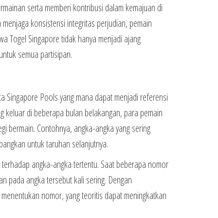
permainan serta memberi kontribusi dalam kemajuan di
a menjaga konsistensi integritas perjudian, pemain
wa Togel Singapore tidak hanya menjadi ajang
ntuk semua partisipan.
ata Singapore Pools yang mana dapat menjadi referensi
g keluar di beberapa bulan belakangan, para pemain
egi bermain. Contohnya, angka-angka yang sering
bangkan untuk taruhan selanjutnya.
ain terhadap angka-angka tertentu. Saat beberapa nomor
n pada angka tersebut kali sering. Dengan
m menentukan nomor, yang teoritis dapat meningkatkan