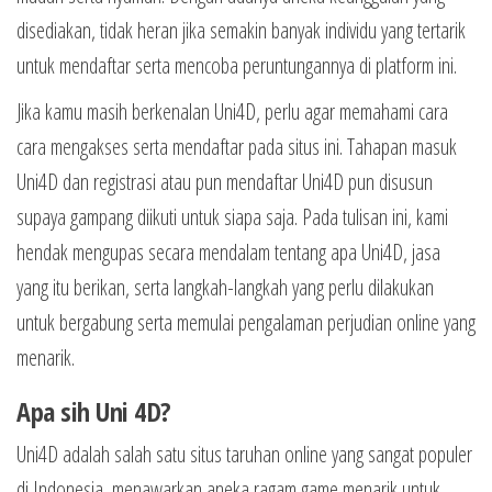
disediakan, tidak heran jika semakin banyak individu yang tertarik
untuk mendaftar serta mencoba peruntungannya di platform ini.
Jika kamu masih berkenalan Uni4D, perlu agar memahami cara
cara mengakses serta mendaftar pada situs ini. Tahapan masuk
Uni4D dan registrasi atau pun mendaftar Uni4D pun disusun
supaya gampang diikuti untuk siapa saja. Pada tulisan ini, kami
hendak mengupas secara mendalam tentang apa Uni4D, jasa
yang itu berikan, serta langkah-langkah yang perlu dilakukan
untuk bergabung serta memulai pengalaman perjudian online yang
menarik.
Apa sih Uni 4D?
Uni4D adalah salah satu situs taruhan online yang sangat populer
di Indonesia, menawarkan aneka ragam game menarik untuk