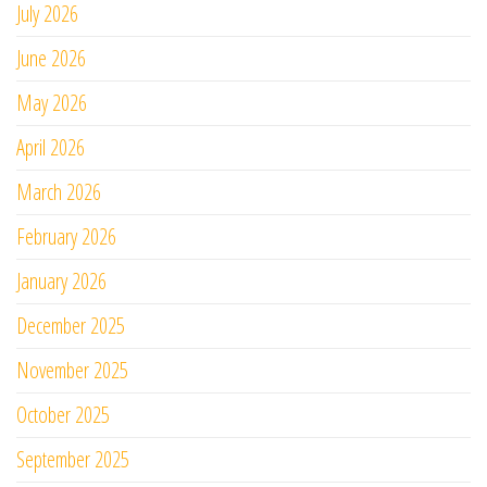
July 2026
June 2026
May 2026
April 2026
March 2026
February 2026
January 2026
December 2025
November 2025
October 2025
September 2025