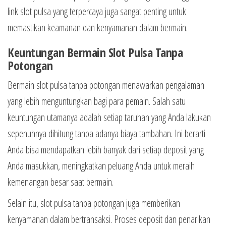
link slot pulsa yang terpercaya juga sangat penting untuk
memastikan keamanan dan kenyamanan dalam bermain.
Keuntungan Bermain Slot Pulsa Tanpa
Potongan
Bermain slot pulsa tanpa potongan menawarkan pengalaman
yang lebih menguntungkan bagi para pemain. Salah satu
keuntungan utamanya adalah setiap taruhan yang Anda lakukan
sepenuhnya dihitung tanpa adanya biaya tambahan. Ini berarti
Anda bisa mendapatkan lebih banyak dari setiap deposit yang
Anda masukkan, meningkatkan peluang Anda untuk meraih
kemenangan besar saat bermain.
Selain itu, slot pulsa tanpa potongan juga memberikan
kenyamanan dalam bertransaksi. Proses deposit dan penarikan