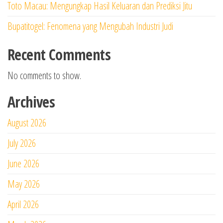
Toto Macau: Mengungkap Hasil Keluaran dan Prediksi Jitu
Bupatitogel: Fenomena yang Mengubah Industri Judi
Recent Comments
No comments to show.
Archives
August 2026
July 2026
June 2026
May 2026
April 2026