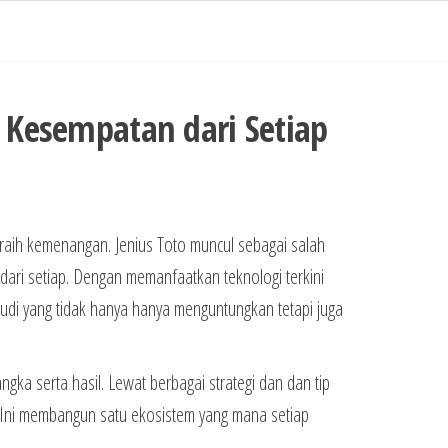
 Kesempatan dari Setiap
raih kemenangan. Jenius Toto muncul sebagai salah
dari setiap. Dengan memanfaatkan teknologi terkini
udi yang tidak hanya hanya menguntungkan tetapi juga
ka serta hasil. Lewat berbagai strategi dan dan tip
a Ini membangun satu ekosistem yang mana setiap