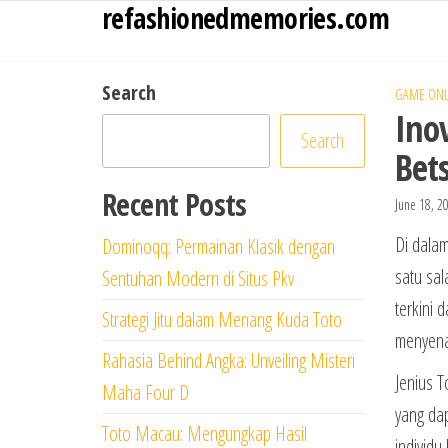
refashionedmemories.com
Skip
to
the
Search
GAME ONL
content
Ino
Search
Bet
Recent Posts
June 18, 2
Di dalam
Dominoqq: Permainan Klasik dengan
satu sal
Sentuhan Modern di Situs Pkv
terkini 
Strategi Jitu dalam Menang Kuda Toto
menyena
Rahasia Behind Angka: Unveiling Misteri
Jenius T
Maha Four D
yang dap
Toto Macau: Mengungkap Hasil
individu