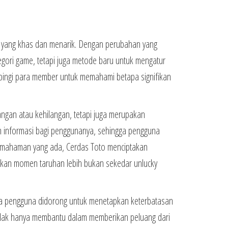
i yang khas dan menarik. Dengan perubahan yang
egori game, tetapi juga metode baru untuk mengatur
mpingi para member untuk memahami betapa signifikan
ngan atau kehilangan, tetapi juga merupakan
dan informasi bagi penggunanya, sehingga pengguna
pemahaman yang ada, Cerdas Toto menciptakan
ikan momen taruhan lebih bukan sekedar unlucky
a pengguna didorong untuk menetapkan keterbatasan
idak hanya membantu dalam memberikan peluang dari