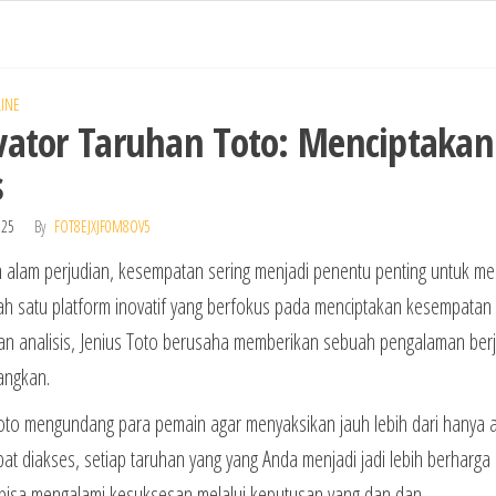
INE
vator Taruhan Toto: Menciptakan
s
025
By
FOT8EJXJF0M8OV5
 alam perjudian, kesempatan sering menjadi penentu penting untuk me
ah satu platform inovatif yang berfokus pada menciptakan kesempatan 
dan analisis, Jenius Toto berusaha memberikan sebuah pengalaman berj
ngkan.
oto mengundang para pemain agar menyaksikan jauh lebih dari hanya ang
at diakses, setiap taruhan yang yang Anda menjadi jadi lebih berharg
 bisa mengalami kesuksesan melalui keputusan yang dan dan.