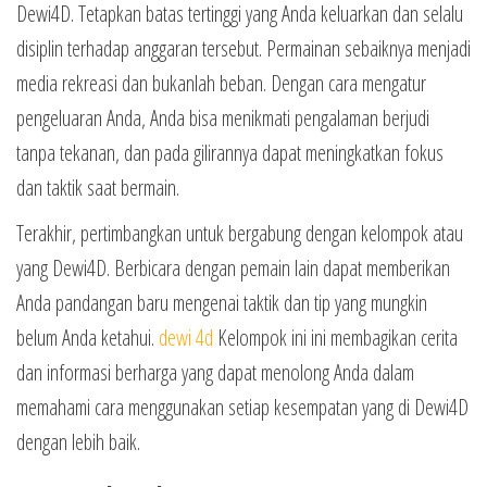
Dewi4D. Tetapkan batas tertinggi yang Anda keluarkan dan selalu
disiplin terhadap anggaran tersebut. Permainan sebaiknya menjadi
media rekreasi dan bukanlah beban. Dengan cara mengatur
pengeluaran Anda, Anda bisa menikmati pengalaman berjudi
tanpa tekanan, dan pada gilirannya dapat meningkatkan fokus
dan taktik saat bermain.
Terakhir, pertimbangkan untuk bergabung dengan kelompok atau
yang Dewi4D. Berbicara dengan pemain lain dapat memberikan
Anda pandangan baru mengenai taktik dan tip yang mungkin
belum Anda ketahui.
dewi 4d
Kelompok ini ini membagikan cerita
dan informasi berharga yang dapat menolong Anda dalam
memahami cara menggunakan setiap kesempatan yang di Dewi4D
dengan lebih baik.