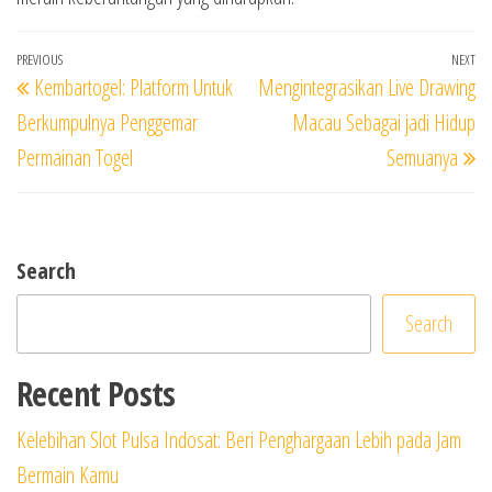
Post
Previous
PREVIOUS
NEXT
Ne
Kembartogel: Platform Untuk
Mengintegrasikan Live Drawing
navigation
Post
Po
Berkumpulnya Penggemar
Macau Sebagai jadi Hidup
Permainan Togel
Semuanya
Search
Search
Recent Posts
Kelebihan Slot Pulsa Indosat: Beri Penghargaan Lebih pada Jam
Bermain Kamu