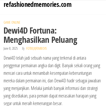
refashionedmemories.com
Skip
to
the
GAME ONLINE
content
Dewi4D Fortuna:
Menghasilkan Peluang
June 8, 2025
By
FOT8EJXJF0M8OV5
Dewi4D telah jadi sebuah nama yang terkenal di antara
penggemar permainan angka dan digit. Banyak sekali orang yang
mencari cara untuk menambah kesempatan keberuntungan
mereka dalam permainan ini, dan Dewi4D hadir sebagai jawaban
yang menjanjikan. Melalui jumlah banyak informasi dan strategi
yang disediakan, para pemain dapat merasakan harapan yang
segar untuk meraih kemenangan besar.