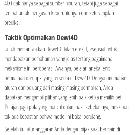
4D tidak hanya sebagai sumber hiburan, tetapi juga sebagai
tempat untuk mengasah keberuntungan dan keterampilan
prediksi.
Taktik Optimalkan Dewi4D
Untuk memanfaatkan Dewi4D dalam efektif, esensial untuk
mendapatkan pemahaman yang jelas tentang bagaimana
mekanisme ini beroperasi. Awalnya, pelajari aneka jenis
permainan dan opsi yang tersedia di Dewi4D. Dengan memahami
aturan dan peluang dari masing-masing permainan, Anda
dapatkan mengambil pilihan yang lebih baik ketika memilih bet.
Pelajari juga pola yang muncul dalam hasil sebelumnya, meskipun
tak ada kepastian bahwa model ini bakal berulang.
Setelah itu, atur anggaran Anda dengan bijak saat bermain di