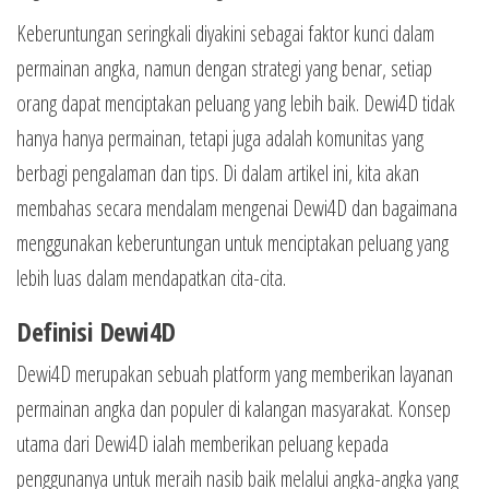
Keberuntungan seringkali diyakini sebagai faktor kunci dalam
permainan angka, namun dengan strategi yang benar, setiap
orang dapat menciptakan peluang yang lebih baik. Dewi4D tidak
hanya hanya permainan, tetapi juga adalah komunitas yang
berbagi pengalaman dan tips. Di dalam artikel ini, kita akan
membahas secara mendalam mengenai Dewi4D dan bagaimana
menggunakan keberuntungan untuk menciptakan peluang yang
lebih luas dalam mendapatkan cita-cita.
Definisi Dewi4D
Dewi4D merupakan sebuah platform yang memberikan layanan
permainan angka dan populer di kalangan masyarakat. Konsep
utama dari Dewi4D ialah memberikan peluang kepada
penggunanya untuk meraih nasib baik melalui angka-angka yang