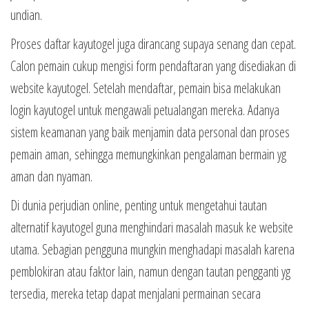
undian.
Proses daftar kayutogel juga dirancang supaya senang dan cepat.
Calon pemain cukup mengisi form pendaftaran yang disediakan di
website kayutogel. Setelah mendaftar, pemain bisa melakukan
login kayutogel untuk mengawali petualangan mereka. Adanya
sistem keamanan yang baik menjamin data personal dan proses
pemain aman, sehingga memungkinkan pengalaman bermain yg
aman dan nyaman.
Di dunia perjudian online, penting untuk mengetahui tautan
alternatif kayutogel guna menghindari masalah masuk ke website
utama. Sebagian pengguna mungkin menghadapi masalah karena
pemblokiran atau faktor lain, namun dengan tautan pengganti yg
tersedia, mereka tetap dapat menjalani permainan secara