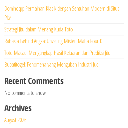
Dominoqq: Permainan Klasik dengan Sentuhan Modern di Situs
Pkv
Strategi Jitu dalam Menang Kuda Toto
Rahasia Behind Angka: Unveiling Misteri Maha Four D
Toto Macau: Mengungkap Hasil Keluaran dan Prediksi Jitu
Bupatitogel: Fenomena yang Mengubah Industri Judi
Recent Comments
No comments to show.
Archives
August 2026