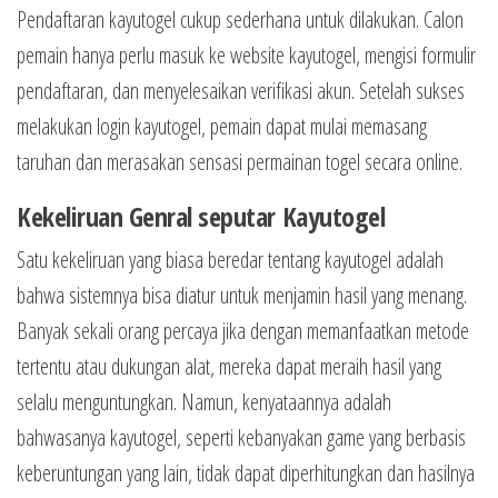
Pendaftaran kayutogel cukup sederhana untuk dilakukan. Calon
pemain hanya perlu masuk ke website kayutogel, mengisi formulir
pendaftaran, dan menyelesaikan verifikasi akun. Setelah sukses
melakukan login kayutogel, pemain dapat mulai memasang
taruhan dan merasakan sensasi permainan togel secara online.
Kekeliruan Genral seputar Kayutogel
Satu kekeliruan yang biasa beredar tentang kayutogel adalah
bahwa sistemnya bisa diatur untuk menjamin hasil yang menang.
Banyak sekali orang percaya jika dengan memanfaatkan metode
tertentu atau dukungan alat, mereka dapat meraih hasil yang
selalu menguntungkan. Namun, kenyataannya adalah
bahwasanya kayutogel, seperti kebanyakan game yang berbasis
keberuntungan yang lain, tidak dapat diperhitungkan dan hasilnya