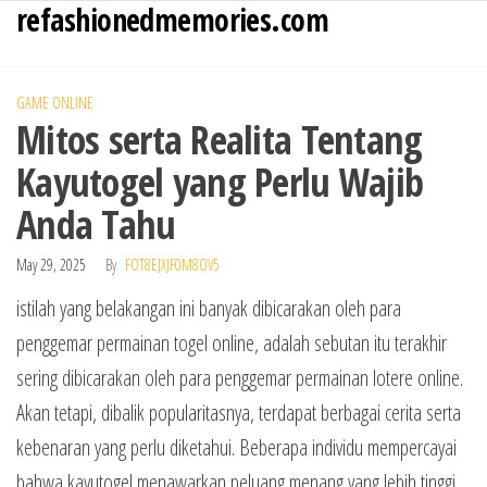
refashionedmemories.com
Skip
to
the
GAME ONLINE
content
Mitos serta Realita Tentang
Kayutogel yang Perlu Wajib
Anda Tahu
May 29, 2025
By
FOT8EJXJF0M8OV5
istilah yang belakangan ini banyak dibicarakan oleh para
penggemar permainan togel online, adalah sebutan itu terakhir
sering dibicarakan oleh para penggemar permainan lotere online.
Akan tetapi, dibalik popularitasnya, terdapat berbagai cerita serta
kebenaran yang perlu diketahui. Beberapa individu mempercayai
bahwa kayutogel menawarkan peluang menang yang lebih tinggi,