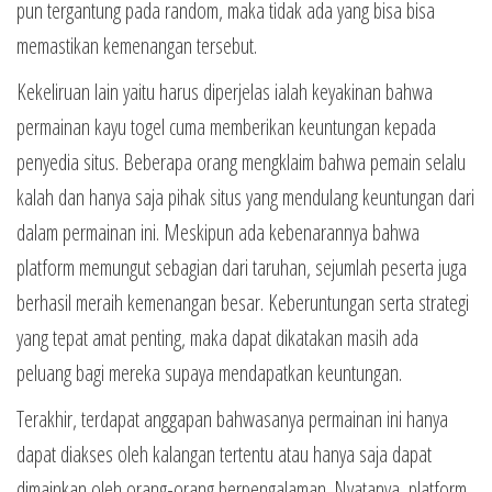
pun tergantung pada random, maka tidak ada yang bisa bisa
memastikan kemenangan tersebut.
Kekeliruan lain yaitu harus diperjelas ialah keyakinan bahwa
permainan kayu togel cuma memberikan keuntungan kepada
penyedia situs. Beberapa orang mengklaim bahwa pemain selalu
kalah dan hanya saja pihak situs yang mendulang keuntungan dari
dalam permainan ini. Meskipun ada kebenarannya bahwa
platform memungut sebagian dari taruhan, sejumlah peserta juga
berhasil meraih kemenangan besar. Keberuntungan serta strategi
yang tepat amat penting, maka dapat dikatakan masih ada
peluang bagi mereka supaya mendapatkan keuntungan.
Terakhir, terdapat anggapan bahwasanya permainan ini hanya
dapat diakses oleh kalangan tertentu atau hanya saja dapat
dimainkan oleh orang-orang berpengalaman. Nyatanya, platform