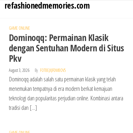
refashionedmemories.com
Skip
to
the
GAME ONLINE
content
Dominoqq: Permainan Klasik
dengan Sentuhan Modern di Situs
Pkv
August 3, 2026
By
FOT8EJXJF0M8OV5
Dominoqq adalah salah satu permainan klasik yang telah
menemukan tempatnya di era modern berkat kemajuan
teknologi dan popularitas perjudian online. Kombinasi antara
tradisi dan […]
GAME ONLINE