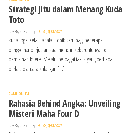
Strategi Jitu dalam Menang Kuda
Toto
July 28, 2026
By
FOT8EJXJF0M8OV5
kuda togel selalu adalah topik seru bagi beberapa
penggemar perjudian saat mencari keberuntungan di
permainan lotere. Melalui berbagai taktik yang berbeda
berlalu diantara kalangan […]
GAME ONLINE
Rahasia Behind Angka: Unveiling
Misteri Maha Four D
July 28, 2026
By
FOT8EJXJF0M8OV5