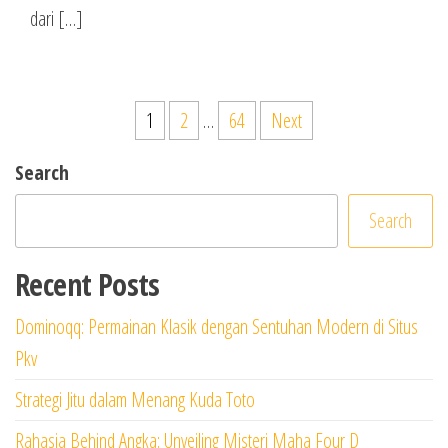
dari […]
Posts
1
2
…
64
Next
pagination
Search
Search
Recent Posts
Dominoqq: Permainan Klasik dengan Sentuhan Modern di Situs
Pkv
Strategi Jitu dalam Menang Kuda Toto
Rahasia Behind Angka: Unveiling Misteri Maha Four D