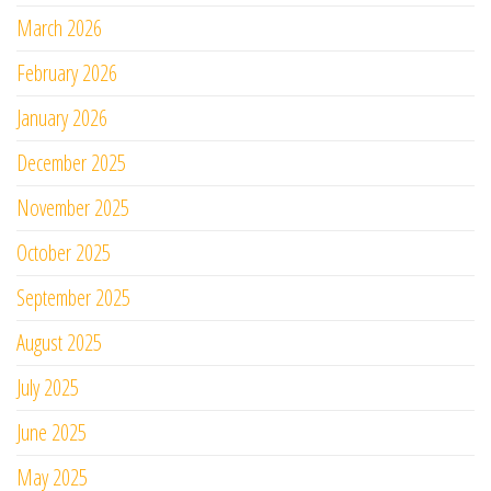
March 2026
February 2026
January 2026
December 2025
November 2025
October 2025
September 2025
August 2025
July 2025
June 2025
May 2025