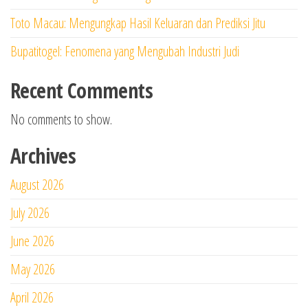
Toto Macau: Mengungkap Hasil Keluaran dan Prediksi Jitu
Bupatitogel: Fenomena yang Mengubah Industri Judi
Recent Comments
No comments to show.
Archives
August 2026
July 2026
June 2026
May 2026
April 2026